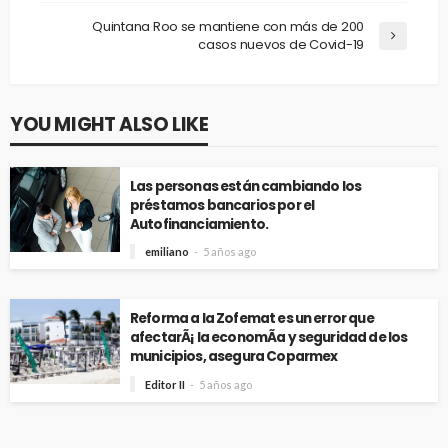
Quintana Roo se mantiene con más de 200
casos nuevos de Covid-19
YOU MIGHT ALSO LIKE
Las personas están cambiando los
préstamos bancarios por el
Autofinanciamiento.
emiliano
5 años ago
Reforma a la Zofemat es un error que
afectarÃ¡ la economÃ­a y seguridad de los
municipios, asegura Coparmex
Editor II
5 años ago