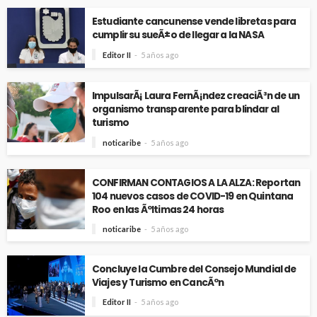
Estudiante cancunense vende libretas para
cumplir su sueÃ±o de llegar a la NASA
Editor II
5 años ago
ImpulsarÃ¡ Laura FernÃ¡ndez creaciÃ³n de un
organismo transparente para blindar al
turismo
noticaribe
5 años ago
CONFIRMAN CONTAGIOS A LA ALZA: Reportan
104 nuevos casos de COVID-19 en Quintana
Roo en las Ãºltimas 24 horas
noticaribe
5 años ago
Concluye la Cumbre del Consejo Mundial de
Viajes y Turismo en CancÃºn
Editor II
5 años ago