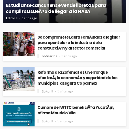
Estudiante cancunense vende libretas para
cumplir su sueÃ±o de llegar a la NASA
Editor II
5 años ago
Se compromete Laura FernÃ¡ndez a legislar
para apuntalar a la industria de la
construcciÃ³n y al sector comercial
noticaribe
5 años ago
Reforma a la Zofemat es un error que
afectarÃ¡ la economÃ­a y seguridad de los
municipios, asegura Coparmex
Editor II
5 años ago
Cumbre del WTTC beneficiÃ³ a YucatÃ¡n,
afirma Mauricio Vila
Editor II
5 años ago