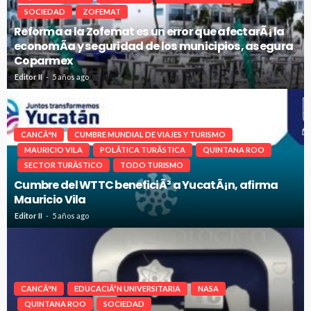
SOCIEDAD
ZOFEMAT
Reforma a la Zofemat es un error que afectarÃ¡ la
economÃ­a y seguridad de los municipios, asegura
Coparmex
Editor II
5 años ago
CANCÃºN
CUMBRE MUNDIAL DE VIAJES Y TURISMO
MAURICIO VILA
POLÃ­TICA TURÃ­STICA
QUINTANA ROO
SECTOR TURÃ­STICO
TODO TURISMO
Cumbre del WTTC beneficiÃ³ a YucatÃ¡n, afirma
Mauricio Vila
Editor II
5 años ago
CANCÃºN
EDUCACIÃ³N UNIVERSITARIA
NASA
QUINTANA ROO
SOCIEDAD