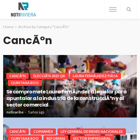
Home
Archive by Category "CancÃºn"
CancÃºn
CANCÃºN
ELECCIÃ³N 2021 QR
LAURA FERNÃ¡NDEZ PIÃ±A
QUINTANA ROO
Se compromete Laura FernÃ¡ndez a legislar para
apuntalar a la industria de la construcciÃ³n y al
sector comercial
noticaribe
5 años ago
CANCÃºN
COPARMEX
LEY GENERAL DE BIENES NACIONALES
QUINTANA ROO
REFORMAS
SECTOR EMPRESARIAL