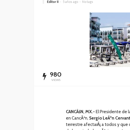
Editor II
5 años ago
No tags
mantenimiento y
rehabilitación de ca
Cancún
Redacción
3 horas ago
980
VIEWS
CANCÃšN, MX.-
El Presidente de 
en CancÃºn,
Sergio LeÃ³n Cervan
terrestre afectarÃ¡ a todos y que