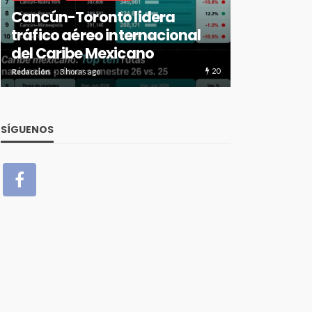
Cancún-Toronto lidera
resultados
tráfico aéreo internacional
2026 con 
del Caribe Mexicano
alcance i
20
Redacción
3 horas ago
Redacción
3 hora
SÍGUENOS