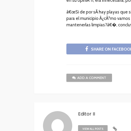
en su opiniÃ³n, era innecesaria, p
â€œSi de por sÃ­ hay playas que
para el municipio Â¿cÃ³mo vamos 
mantenerlas limpias?â€�, conclu
SHARE ON FACEBOO
ADD A COMMENT
Editor II
VIEW ALL POSTS