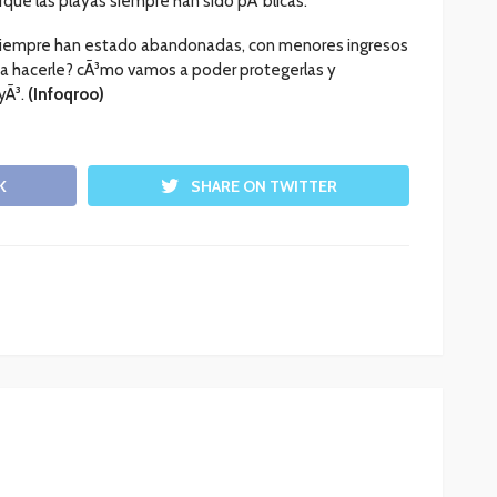
orque las playas siempre han sido pÃºblicas.
 siempre han estado abandonadas, con menores ingresos
a hacerle? cÃ³mo vamos a poder protegerlas y
yÃ³.
(Infoqroo)
K
SHARE ON TWITTER