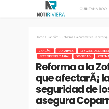
QUINTANA ROO
Home
CancÃºn
Reforma a la Zofemat es un error que afectarÃ¡ la e
CANCÃºN
COPARMEX
LEY GENERAL DE BIE
SECTOR EMPRESARIAL
SOCIEDAD
ZOFEM
Reforma a la Zo
que afectarÃ¡ l
seguridad de lo
asegura Copa
CANCÚN
DESTACADAS
Refuerzan segurida