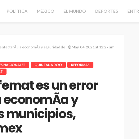
POLÍTICA
MÉXICO
EL MUNDO
DEPORTES
ENTR
conomÃ­a y seguridad de los municipios, asegura Coparmex
May. 04, 2021 at 12:27 am
NES NACIONALES
QUINTANA ROO
REFORMAS
AT
femat es un error
a economÃ­a y
s municipios,
rmex
d vial con
CANCÚN
DESTACADAS