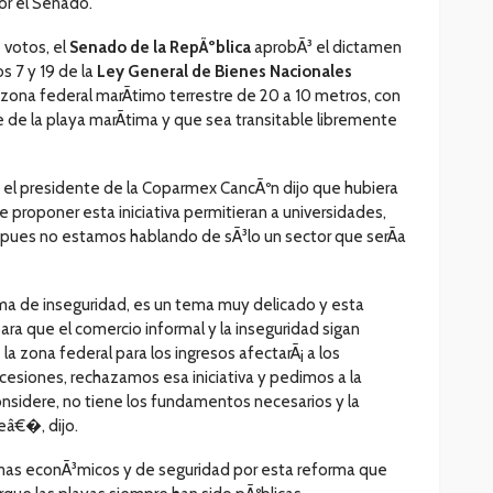
or el Senado.
 votos, el
Senado de la RepÃºblica
aprobÃ³ el dictamen
s 7 y 19 de la
Ley General de Bienes Nacionales
 zona federal marÃ­timo terrestre de 20 a 10 metros, con
cie de la playa marÃ­tima y que sea transitable libremente
, el presidente de la Coparmex CancÃºn dijo que hubiera
proponer esta iniciativa permitieran a universidades,
, pues no estamos hablando de sÃ³lo un sector que serÃ­a
 de inseguridad, es un tema muy delicado y esta
para que el comercio informal y la inseguridad sigan
la zona federal para los ingresos afectarÃ¡ a los
ncesiones, rechazamos esa iniciativa y pedimos a la
nsidere, no tiene los fundamentos necesarios y la
eâ€�, dijo.
as econÃ³micos y de seguridad por esta reforma que