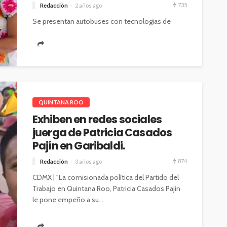
735
Redacción
2 años ago
Se presentan autobuses con tecnologías de
prepago, control de frecuencia, velocidad,
ocupación, que operarán en cuatro rutas con
ahorros de...
QUINTANA ROO
Exhiben en redes sociales
juerga de Patricia Casados
Pajín en Garibaldi.
874
Redacción
3 años ago
CDMX | "La comisionada política del Partido del
Trabajo en Quintana Roo, Patricia Casados Pajín
le pone empeño a su...