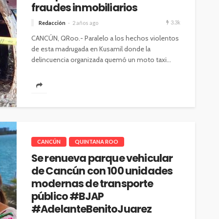
fraudes inmobiliarios
3.3k
Redacción
2 años ago
CANCÚN, QRoo.- Paralelo a los hechos violentos
de esta madrugada en Kusamil donde la
delincuencia organizada quemó un moto taxi...
CANCÚN
QUINTANA ROO
Se renueva parque vehicular
de Cancún con 100 unidades
modernas de transporte
público #BJAP
#AdelanteBenitoJuarez