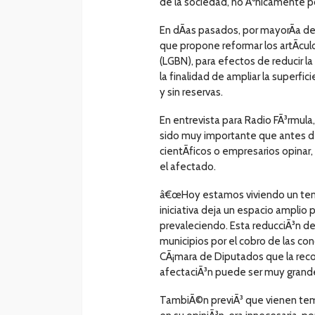
de la sociedad, no Ãºnicamente p
En dÃ­as pasados, por mayorÃ­a de
que propone reformar los artÃ­culo
(LGBN), para efectos de reducir la
la finalidad de ampliar la superfi
y sin reservas.
En entrevista para Radio FÃ³rmula
sido muy importante que antes de 
cientÃ­ficos o empresarios opinar
el afectado.
â€œHoy estamos viviendo un tema
iniciativa deja un espacio amplio 
prevaleciendo. Esta reducciÃ³n de 
municipios por el cobro de las co
CÃ¡mara de Diputados que la reco
afectaciÃ³n puede ser muy grand
TambiÃ©n previÃ³ que vienen tem