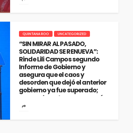
QUINTANA ROO
UNCATEGORIZED
“SIN MIRAR AL PASADO,
SOLIDARIDAD SE RENUEVA”:
Rinde Lili Campos segundo
Informe de Gobierno y
asegura que el caos y
desorden que dejó el anterior
gobierno ya fue superado;
responde a ataques con más
trabajo
702
Redacción
3 años ago
PLAYA DEL CARMEN, MX.- En su segundo Informe
de Gobierno, Lili Campos Miranda, presidenta