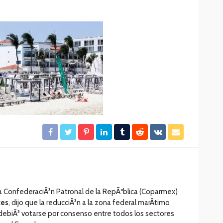
El tráfico aéreo en México se
lles en
reconfigura en la primera
mitad de 2026
33
18
Redacción
3 horas ago
la ConfederaciÃ³n Patronal de la RepÃºblica (Coparmex)
tes
, dijo que la reducciÃ³n a la zona federal marÃ­timo
 debiÃ³ votarse por consenso entre todos los sectores