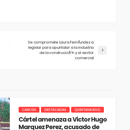
Se compromete Laura FernÃ¡ndez a
legislar para apuntalar a la industria
de la construcciÃ³n y al sector
comercial
CANCÚN
DESTACADAS
QUINTANA ROO
Cártel amenaza a Victor Hugo
Marquez Perez, acusado de