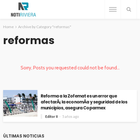
Home
Archive by Category "reformas"
reformas
Sorry, Posts you requested could not be found...
Reforma a la Zofemat es un error que
afectarÃ¡ la economÃ­a y seguridad de los
municipios, asegura Coparmex
Editor II
5 años ago
ÚLTIMAS NOTICIAS