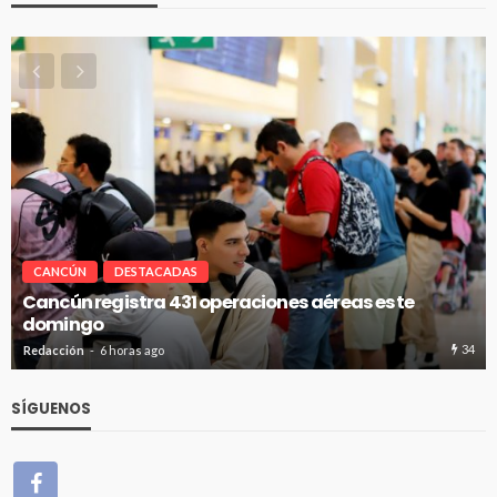
CANCÚN
DESTACADAS
Cancún registra 431 operaciones aéreas este
domingo
34
Redacción
6 horas ago
SÍGUENOS