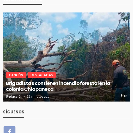
CANCÚN
DESTACADAS
Avanza en tiempo y forma la construcción de pozos
de absorción en Cancún
5
Redacción
16 minutos ago
SÍGUENOS