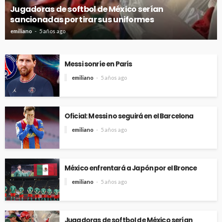
Jugadoras de softbol de México serían
sancionadas por tirar sus uniformes
emiliano
5 años ago
Messi sonríe en París
emiliano
5 años ago
Oficial: Messi no seguirá en el Barcelona
emiliano
5 años ago
México enfrentará a Japón por el Bronce
emiliano
5 años ago
Jugadoras de softbol de México serían