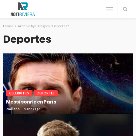
Home
Archive by Category "Deportes"
Deportes
CELEBRITIES
DEPORTES
Messi sonríe en París
emiliano
5 años ago