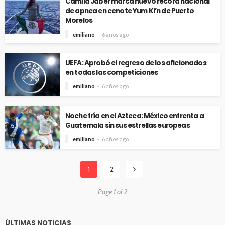
Camila Jaber marca nuevo récord nacional
de apnea en cenote Yum Ki’n de Puerto
Morelos
emiliano
6 años ago
UEFA: Aprobó el regreso de los aficionados
en todas las competiciones
emiliano
6 años ago
Noche fría en el Azteca: México enfrenta a
Guatemala sin sus estrellas europeas
emiliano
6 años ago
1
2
Page 1 of 2
ÚLTIMAS NOTICIAS