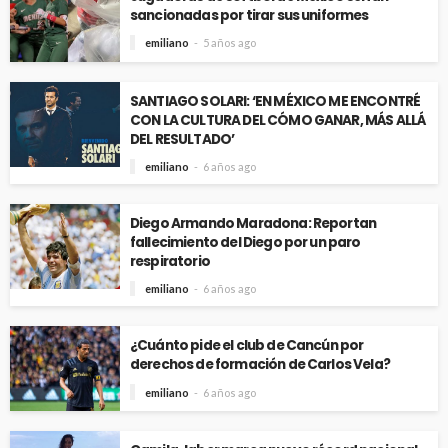
sancionadas por tirar sus uniformes
emiliano
5 años ago
SANTIAGO SOLARI: ‘EN MÉXICO ME ENCONTRÉ
CON LA CULTURA DEL CÓMO GANAR, MÁS ALLÁ
DEL RESULTADO’
emiliano
6 años ago
Diego Armando Maradona: Reportan
fallecimiento del Diego por un paro
respiratorio
emiliano
6 años ago
¿Cuánto pide el club de Cancún por
derechos de formación de Carlos Vela?
emiliano
6 años ago