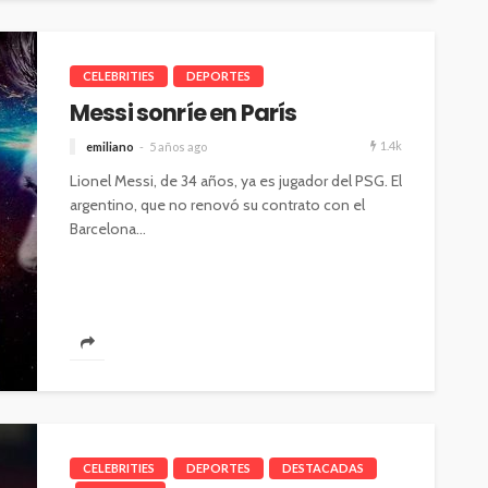
CELEBRITIES
DEPORTES
Messi sonríe en París
1.4k
emiliano
5 años ago
Lionel Messi, de 34 años, ya es jugador del PSG. El
argentino, que no renovó su contrato con el
Barcelona...
CELEBRITIES
DEPORTES
DESTACADAS