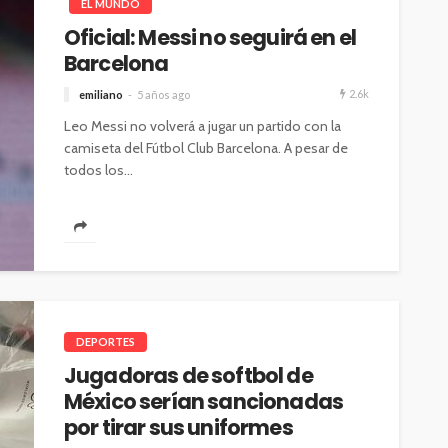
EL MUNDO
Oficial: Messi no seguirá en el
Barcelona
2.6k
emiliano
5 años ago
Leo Messi no volverá a jugar un partido con la
camiseta del Fútbol Club Barcelona. A pesar de
todos los...
DEPORTES
Jugadoras de softbol de
México serían sancionadas
por tirar sus uniformes