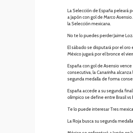
La Selección de España peleará por
a Japón con gol de Marco Asensio.
la Selección mexicana.
No te lo puedes perder Jaime Loza
El sábado se disputará por el oro
México jugará por el bronce el vie
España con gol de Asensio vence en
consecutiva, la Canarinha alcanza 
segunda medalla de forma consecut
España accede a su segunda final 
olímpico se define entre Brasil v
Te lo puede interesar Tres mexica
La Roja busca su segunda medalla d
México se enfrentará a Japón en la