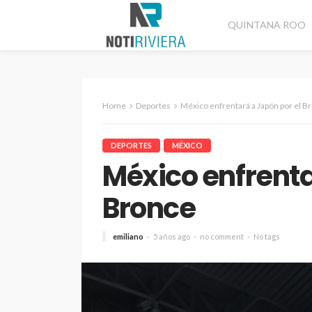
QUINTANA ROO
Home
Deportes
México enfrentará a Japón por el B
DEPORTES
MÉXICO
México enfrenta
Bronce
emiliano
5 años ago
no comment
No tags
CANCÚN
DESTACADAS
Refuerzan segurida