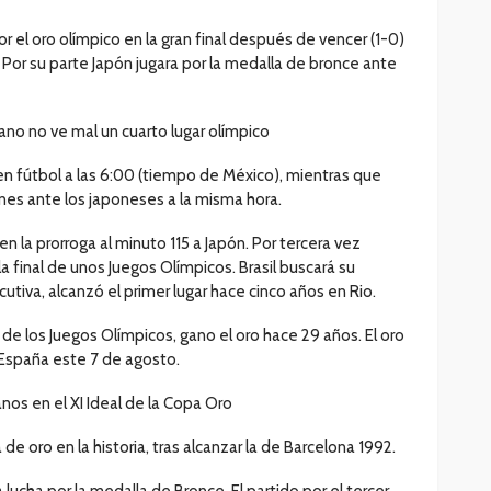
 el oro olímpico en la gran final después de vencer (1-0)
 Por su parte Japón jugara por la medalla de bronce ante
no no ve mal un cuarto lugar olímpico
 en fútbol a las 6:00 (tiempo de México), mientras que
rnes ante los japoneses a la misma hora.
 la prorroga al minuto 115 a Japón. Por tercera vez
la final de unos Juegos Olímpicos. Brasil buscará su
iva, alcanzó el primer lugar hace cinco años en Rio.
de los Juegos Olímpicos, gano el oro hace 29 años. El oro
s España este 7 de agosto.
nos en el XI Ideal de la Copa Oro
e oro en la historia, tras alcanzar la de Barcelona 1992.
 lucha por la medalla de Bronce. El partido por el tercer