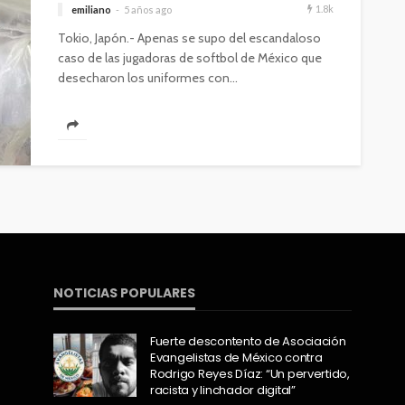
1.8k
emiliano
5 años ago
Tokio, Japón.- Apenas se supo del escandaloso
caso de las jugadoras de softbol de México que
desecharon los uniformes con...
NOTICIAS POPULARES
Fuerte descontento de Asociación
Evangelistas de México contra
Rodrigo Reyes Díaz: “Un pervertido,
racista y linchador digital”