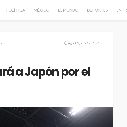
POLÍTICA
MÉXICO
EL MUNDO
DEPORTES
ENTR
ronce
Ago. 03, 2021 at 6:56 pm
rá a Japón por el
d vial con
CANCÚN
DESTACADAS