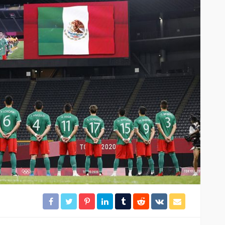
El tráfico aéreo en México se
lles en
reconfigura en la primera
mitad de 2026
31
16
Redacción
3 horas ago