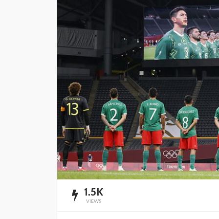
mantenimiento y
rehabilitación de ca
Cancún
Redacción
3 horas ago
1.5K
VIEWS