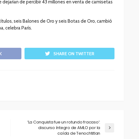
 se dejarían de percibir 43 millones en venta de camisetas
 títulos, seis Balones de Oro y seis Botas de Oro, cambió
a, celebra París.
K
SHARE ON TWITTER
‘La Conquista fue un rotundo fracaso’:
discurso íntegro de AMLO por la
caída de Tenochtitlan