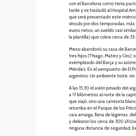
con el Barcelona como tenía pacta
tarde y se trasladó al Hospital Am
que será presentado este miércoles
vínculo por dos temporadas, más u
euros netos, un sueldo casi simil
la plantilla) que cobra cerca de 35
Messi abandonó su casa de Barcelo
tres hijos (Thiago, Mateo y Ciro);
exempleado del Barça y su asisten
Méndez. En el aeropuerto de El Pr
argentino. Un ambiente triste, sin
A las 15:30 el avión privado del a
a 17 kilómetros al norte de la capi
que viajó, sino una camiseta blanc
retumba en el Parque de los Príncip
cara amarga, llena de lágrimas, d
y deliraron los cerca de 300 afic
ninguna distancia de seguridad, be