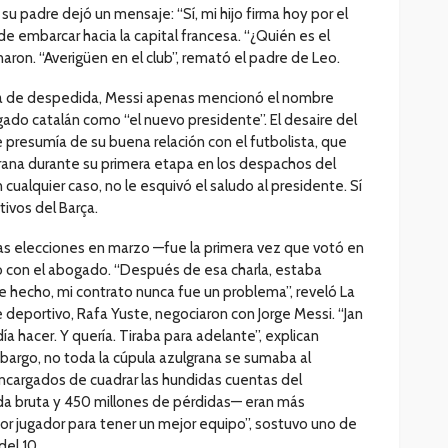
u padre dejó un mensaje: “Sí, mi hijo firma hoy por el
e embarcar hacia la capital francesa. “¿Quién es el
naron. “Averigüen en el club”, remató el padre de Leo.
sa de despedida, Messi apenas mencionó el nombre
gado catalán como “el nuevo presidente”. El desaire del
e presumía de su buena relación con el futbolista, que
rana durante su primera etapa en los despachos del
ualquier caso, no le esquivó el saludo al presidente. Sí
tivos del Barça.
s elecciones en marzo —fue la primera vez que votó en
ó con el abogado. “Después de esa charla, estaba
e hecho, mi contrato nunca fue un problema”, reveló La
 deportivo, Rafa Yuste, negociaron con Jorge Messi. “Jan
 hacer. Y quería. Tiraba para adelante”, explican
bargo, no toda la cúpula azulgrana se sumaba al
ncargados de cuadrar las hundidas cuentas del
da bruta y 450 millones de pérdidas— eran más
or jugador para tener un mejor equipo”, sostuvo uno de
del 10.