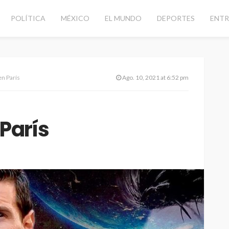
POLÍTICA
MÉXICO
EL MUNDO
DEPORTES
ENTR
en París
Ago. 10, 2021 at 6:52 pm
 París
CANCÚN
DESTACADAS