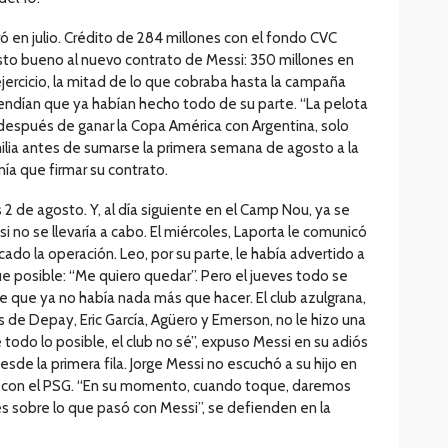
rró en julio. Crédito de 284 millones con el fondo CVC
sto bueno al nuevo contrato de Messi: 350 millones en
jercicio, la mitad de lo que cobraba hasta la campaña
endían que ya habían hecho todo de su parte. “La pelota
, después de ganar la Copa América con Argentina, solo
lia antes de sumarse la primera semana de agosto a la
ía que firmar su contrato.
2 de agosto. Y, al día siguiente en el Camp Nou, ya se
no se llevaría a cabo. El miércoles, Laporta le comunicó
ado la operación. Leo, por su parte, le había advertido a
ue posible: “Me quiero quedar”. Pero el jueves todo se
rge que ya no había nada más que hacer. El club azulgrana,
s de Depay, Eric García, Agüero y Emerson, no le hizo una
e todo lo posible, el club no sé”, expuso Messi en su adiós
de la primera fila. Jorge Messi no escuchó a su hijo en
 con el PSG. “En su momento, cuando toque, daremos
s sobre lo que pasó con Messi”, se defienden en la