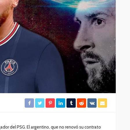
idera
Brigadistas contienen
incendio forestal en la
colonia Chiapaneca
22
40
Redacción
14 horas ago
gador del PSG. El argentino, que no renovó su contrato