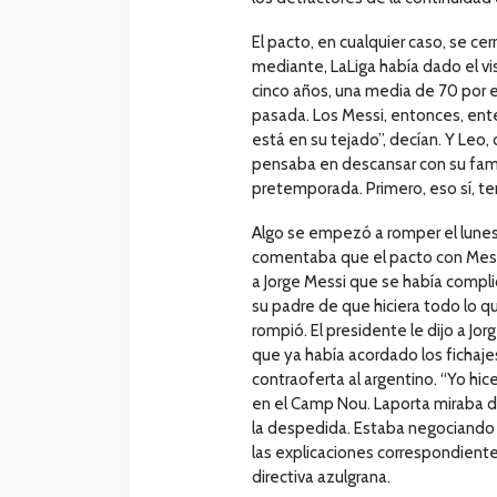
El pacto, en cualquier caso, se ce
mediante, LaLiga había dado el vi
cinco años, una media de 70 por e
pasada. Los Messi, entonces, ent
está en su tejado”, decían. Y Leo
pensaba en descansar con su fami
pretemporada. Primero, eso sí, ten
Algo se empezó a romper el lunes 
comentaba que el pacto con Messi 
a Jorge Messi que se había complic
su padre de que hiciera todo lo q
rompió. El presidente le dijo a Jo
que ya había acordado los fichaje
contraoferta al argentino. “Yo hic
en el Camp Nou. Laporta miraba des
la despedida. Estaba negociando
las explicaciones correspondiente
directiva azulgrana.