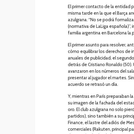
El primer contacto de la entidad p
misma tarde en la que el Barça anu
azulgrana. “No se podrá formaliz
(normativa de LaLiga española)”, in
familia argentina en Barcelona la 
El primer asunto para resolver, ant
cómo equilibrar los derechos de i
anuales de publicidad, el segundo 
detrás de Cristiano Ronaldo (50). 
avanzaron en los números del sala
presentar al jugador el martes. Sin
acuerdo se retrasó un día.
Y, mientras en París preparaban la
su imagen de la fachada del esta
oro. El club azulgrana no solo pier
partidos), sino también a su princ
Finance, el lastre del adiós de Mes
comerciales (Rakuten, principal pa