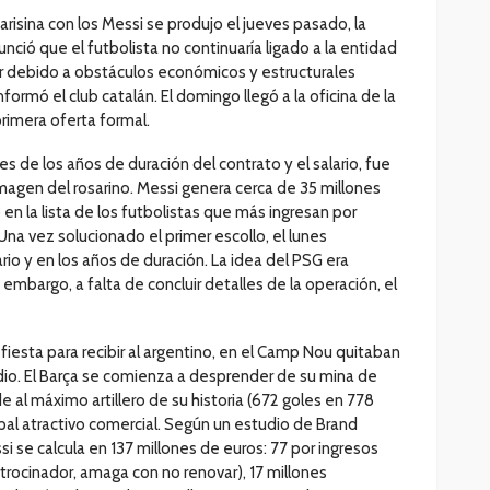
arisina con los Messi se produjo el jueves pasado, la
nció que el futbolista no continuaría ligado a la entidad
ar debido a obstáculos económicos y estructurales
formó el club catalán. El domingo llegó a la oficina de la
primera oferta formal.
es de los años de duración del contrato y el salario, fue
magen del rosarino. Messi genera cerca de 35 millones
en la lista de los futbolistas que más ingresan por
Una vez solucionado el primer escollo, el lunes
rio y en los años de duración. La idea del PSG era
 embargo, a falta de concluir detalles de la operación, el
 fiesta para recibir al argentino, en el Camp Nou quitaban
dio. El Barça se comienza a desprender de su mina de
de al máximo artillero de su historia (672 goles en 778
ipal atractivo comercial. Según un estudio de Brand
si se calcula en 137 millones de euros: 77 por ingresos
trocinador, amaga con no renovar), 17 millones