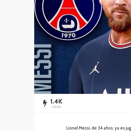
Playa del Carmen l
mercado de rentas
vacacionales
Redacción
14 horas ago
1.4K
VIEWS
Lionel Messi, de 34 años, ya es ju