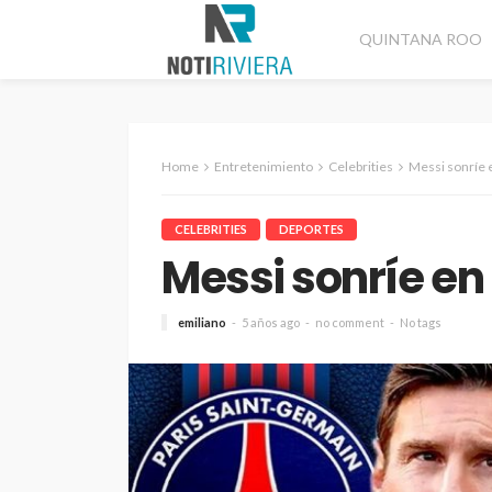
QUINTANA ROO
Home
Entretenimiento
Celebrities
Messi sonríe 
CELEBRITIES
DEPORTES
Messi sonríe en
emiliano
5 años ago
no comment
No tags
CANCÚN
DESTACADAS