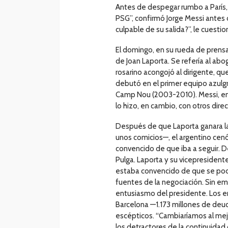
Antes de despegar rumbo a París, s
PSG”, confirmó Jorge Messi antes d
culpable de su salida?”, le cuestio
El domingo, en su rueda de pren
de Joan Laporta. Se refería al abo
rosarino acongojó al dirigente, qu
debutó en el primer equipo azulg
Camp Nou (2003-2010). Messi, en c
lo hizo, en cambio, con otros direc
Después de que Laporta ganara la
unos comicios—, el argentino cen
convencido de que iba a seguir. D
Pulga. Laporta y su vicepresidente
estaba convencido de que se podía
fuentes de la negociación. Sin em
entusiasmo del presidente. Los e
Barcelona —1.173 millones de deu
escépticos. “Cambiaríamos al mej
los detractores de la continuidad 