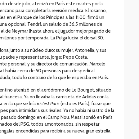
do desde julio, aterrizó en París este martes por la
ericano para completar la revisión médica. El rosarino,
 en el Parque de los Príncipes a las 11.00, firmó un
na opcional. Tendrá un salario de 36,5 millones de
ar al de Neymar (hasta ahora el jugador mejor pagado de
 millones por temporada. La Pulga lucirá el dorsal 30.
na junto a su núcleo duro: su mujer, Antonella, y sus
 su padre y representante, Jorge; Pepe Costa,
te personal, y su director de comunicación, Marcelo
at había cerca de 50 personas para despedir al
 duda, todo lo contrario de lo que le esperaba en París.
rgentino aterrizó en el aeródromo de Le Bourget, situado
tal francesa. Ya no llevaba la camiseta de Adidas con la
a en la que se leía
ici c’est Paris
(esto es París), frase que
es para intimidar a sus rivales. Ya no había ni rastro de la
el pasado domingo en el Camp Nou. Messi sonrió en París
ionados del PSG, todos amontonados, sin respetar
ngalas encendidas para recibir a su nueva gran estrella.