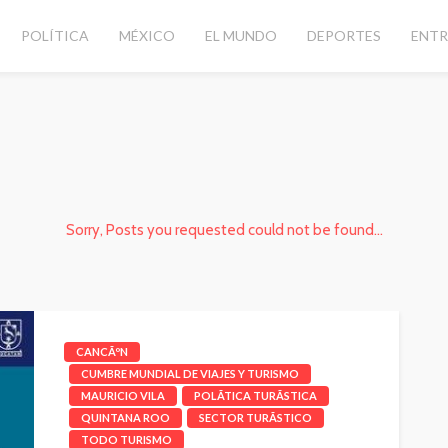
POLÍTICA
MÉXICO
EL MUNDO
DEPORTES
ENTR
Sorry, Posts you requested could not be found...
CANCÃºN
CUMBRE MUNDIAL DE VIAJES Y TURISMO
MAURICIO VILA
POLÃ­TICA TURÃ­STICA
QUINTANA ROO
SECTOR TURÃ­STICO
TODO TURISMO