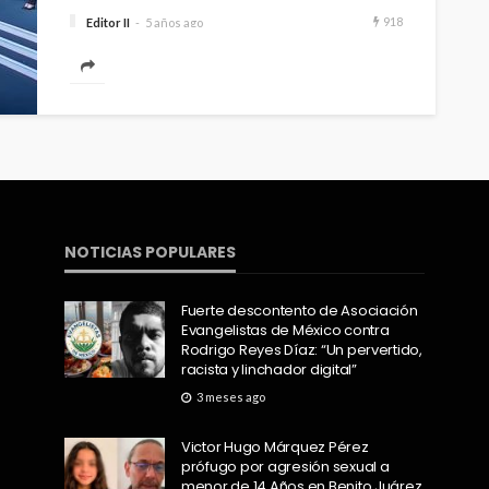
918
Editor II
5 años ago
Por SaraÃ­ Reyes CANCÃšN, MX.- ConcluyÃ³ con
Ã©xito la XX ediciÃ³n de la cumbre del Consejo
Mundial de Viajes y Turismo (WTTC) en CancÃºn,
con importantes acuerdos que serÃ¡n parteaguas
de la recuperaciÃ³n turÃ­stica y econÃ³mica en el
Ã¡mbito global...
NOTICIAS POPULARES
Fuerte descontento de Asociación
Evangelistas de México contra
Rodrigo Reyes Díaz: “Un pervertido,
racista y linchador digital”
3 meses ago
Victor Hugo Márquez Pérez
prófugo por agresión sexual a
menor de 14 Años en Benito Juárez