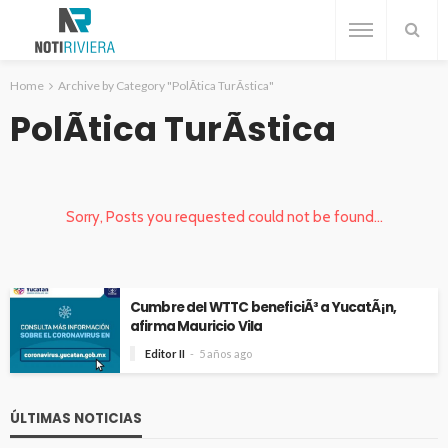
Home
Archive by Category "PolÃ­tica TurÃ­stica"
PolÃ­tica TurÃ­stica
Sorry, Posts you requested could not be found...
Cumbre del WTTC beneficiÃ³ a YucatÃ¡n,
afirma Mauricio Vila
Editor II
5 años ago
ÚLTIMAS NOTICIAS