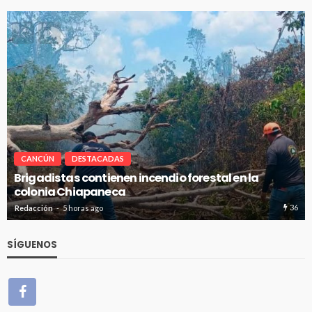
CANCÚN
DESTACADAS
Avanza en tiempo y forma la construcción de pozos
de absorción en Cancún
36
19
Redacción
5 horas ago
SÍGUENOS