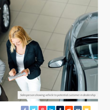
ación
Gobierno de BJ clausura el
desarrollo irregular
rámites
“Mayorales”
26
29
Redacción
12 horas ago
Salesperson showing vehicle to potential customer in dealership