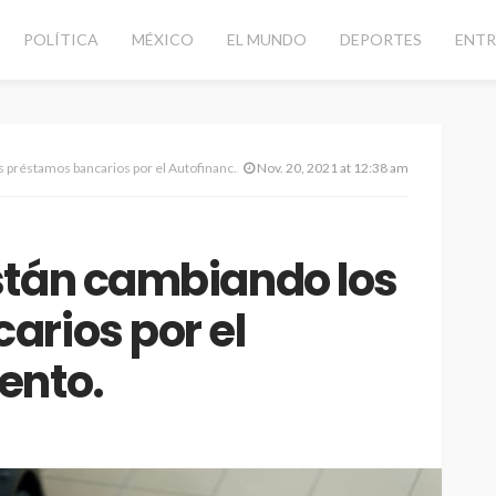
POLÍTICA
MÉXICO
EL MUNDO
DEPORTES
ENTR
stamos bancarios por el Autofinanciamiento.
Nov. 20, 2021 at 12:38 am
stán cambiando los
arios por el
ento.
CANCÚN
DESTACADAS