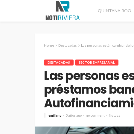
QUINTANA ROO
Home
Destacadas
Las personas están cambiando los pré
DESTACADAS
SECTOR EMPRESARIAL
Las personas e
préstamos banc
Autofinanciami
emiliano
5 años ago
no comment
No tags
CANCÚN
DESTACADAS