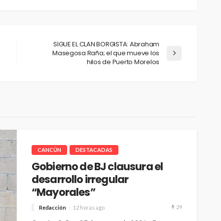
SIGUE EL CLAN BORGISTA: Abraham
Masegosa Raña; el que mueve los
hilos de Puerto Morelos
CANCÚN
DESTACADAS
Gobierno de BJ clausura el
desarrollo irregular
“Mayorales”
29
Redacción
12 horas ago