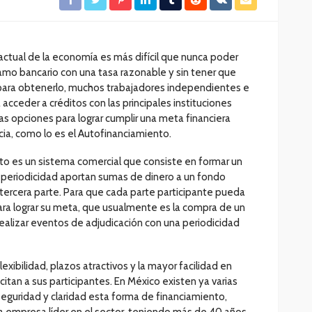
 actual de la economía es más difícil que nunca poder
amo bancario con una tasa razonable y sin tener que
para obtenerlo, muchos trabajadores independientes e
acceder a créditos con las principales instituciones
as opciones para lograr cumplir una meta financiera
ia, como lo es el Autofinanciamiento.
o es un sistema comercial que consiste en formar un
 periodicidad aportan sumas de dinero a un fondo
tercera parte. Para que cada parte participante pueda
ara lograr su meta, que usualmente es la compra de un
ealizar eventos de adjudicación con una periodicidad
exibilidad, plazos atractivos y la mayor facilidad en
citan a sus participantes. En México existen ya varias
eguridad y claridad esta forma de financiamiento,
a empresa líder en el sector, teniendo más de 40 años