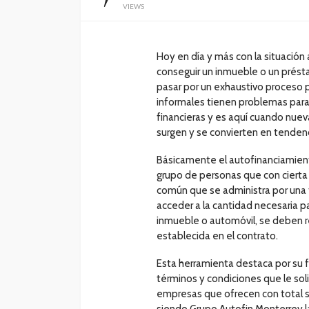
VIEWS
Hoy en día y más con la situación
conseguir un inmueble o un prést
pasar por un exhaustivo proceso 
informales tienen problemas para 
financieras y es aquí cuando nuev
surgen y se convierten en tendenc
Básicamente el autofinanciamient
grupo de personas que con cierta
común que se administra por una 
acceder a la cantidad necesaria p
inmueble o automóvil, se deben r
establecida en el contrato.
Esta herramienta destaca por su fl
términos y condiciones que le soli
empresas que ofrecen con total s
siendo Grupo Autofin Monterrey l