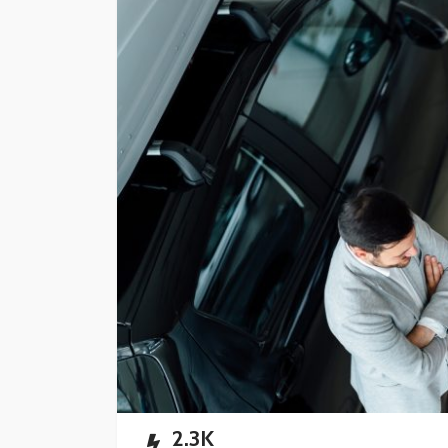
Impulsan simplific
administrativa y
digitalización de t
Redacción
12 horas ago
2.3K