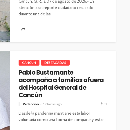
Cancún, Q. R., a 07 de agosto de 2026.- En
atención a un reporte ciudadano realizado
durante una de las...
CANCÚN
DESTACADAS
Pablo Bustamante
acompaña a familias afuera
del Hospital General de
Cancún
31
Redacción
12 horas ago
Desde la pandemia mantiene esta labor
voluntaria como una forma de compartir y estar
cerca de las familias en momentos...