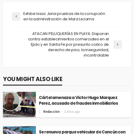
Exhibe Issac Janix pruebas de la corrupción
en la administración de Mara Lezama
ATACAN PELUQUERÍAS EN PLAYA: Disparan
contra establecimientos comerciales en el
Ejido y en Santa Fe por presunto cobro de
derecho de piso; la inseguridad,
incontrolable
YOU MIGHT ALSO LIKE
Cártel amenaza a Victor Hugo Marquez
Perez, acusado de fraudes inmobiliarios
Redacción
2 años ago
Se renueva parque vehicular de Cancún con