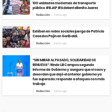
100 unidades modernas de transporte
público #BJAP #AdelanteBenitoJuarez
Redacción
2 años ago
Exhiben en redes sociales juerga de Patricia
Casados Pajín en Garibaldi.
Redacción
3 años ago
“SIN MIRAR AL PASADO, SOLIDARIDAD SE
RENUEVA”: Rinde Lili Campos segundo
Informe de Gobierno y asegura que el caos y
desorden que dejó el anterior gobierno ya
fue superado; responde a ataques con más
trabajo
Redacción
3 años ago