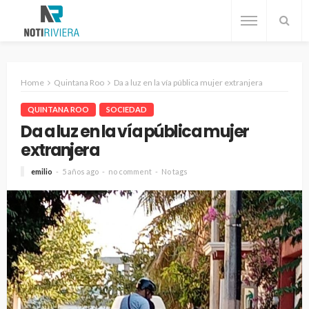
Home
Quintana Roo
Da a luz en la vía pública mujer extranjera
QUINTANA ROO
SOCIEDAD
Da a luz en la vía pública mujer
extranjera
emilio
5 años ago
no comment
No tags