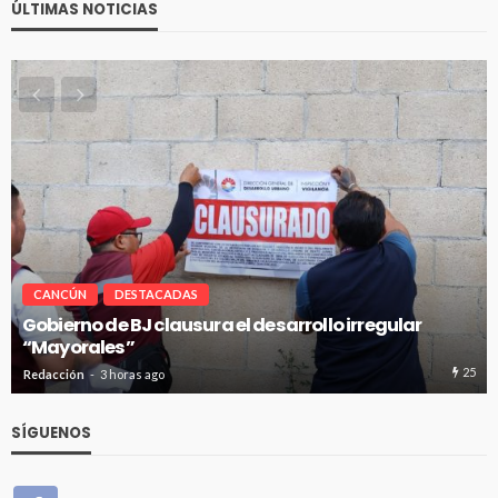
ÚLTIMAS NOTICIAS
CANCÚN
DESTACADAS
Pablo Bustamante acompaña a familias afuera d
Hospital General de Cancún
25
Redacción
3 horas ago
SÍGUENOS