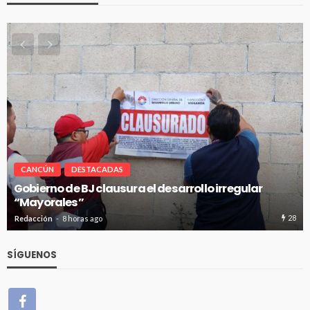
CANCÚN
DESTACADAS
Pablo Bustamante acompaña a familias afuera del
Hospital General de Cancún
29
Redacción
8 horas ago
SÍGUENOS