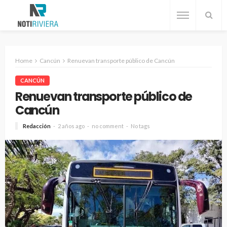
Home
Cancún
Renuevan transporte público de Cancún
CANCÚN
Renuevan transporte público de
Cancún
Redacción
2 años ago
no comment
No tags