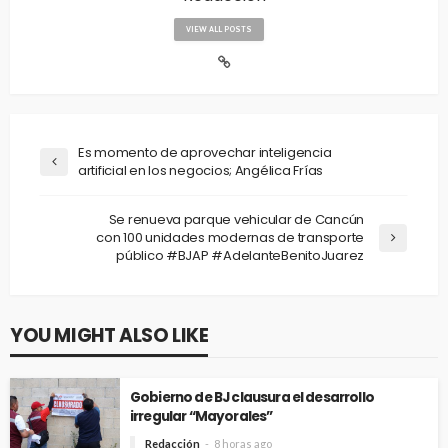
VIEW ALL POSTS
Es momento de aprovechar inteligencia
artificial en los negocios; Angélica Frías
Se renueva parque vehicular de Cancún
con 100 unidades modernas de transporte
público #BJAP #AdelanteBenitoJuarez
YOU MIGHT ALSO LIKE
Gobierno de BJ clausura el desarrollo
irregular “Mayorales”
Redacción
8 horas ago