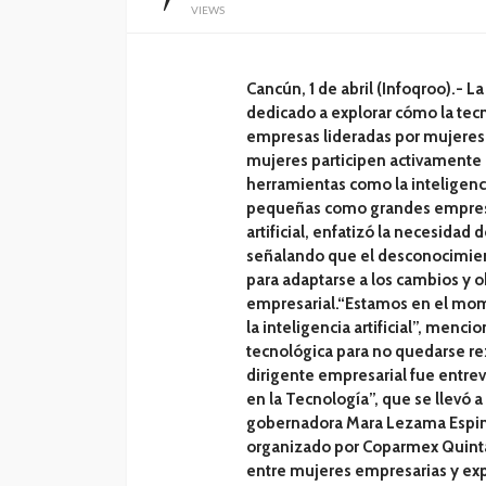
VIEWS
Cancún, 1 de abril (Infoqroo).- L
dedicado a explorar cómo la tec
empresas lideradas por mujeres.
mujeres participen activamente 
herramientas como la inteligenci
pequeñas como grandes empresas
artificial, enfatizó la necesida
señalando que el desconocimien
para adaptarse a los cambios y o
empresarial.“Estamos en el mome
la inteligencia artificial”, menci
tecnológica para no quedarse r
dirigente empresarial fue entrev
en la Tecnología”, que se llevó a
gobernadora Mara Lezama Espinos
organizado por Coparmex Quinta
entre mujeres empresarias y expe