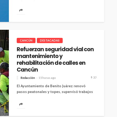
país.Cancún, 6...
CANCÚN
DESTACADAS
Refuerzan seguridad vial con
mantenimiento y
rehabilitación de calles en
Cancún
37
Redacción
15 horas ago
El Ayuntamiento de Benito Juárez renovó
pasos peatonales y topes, supervisó trabajos
de bacheo y realizó acciones de
descacharrización para...