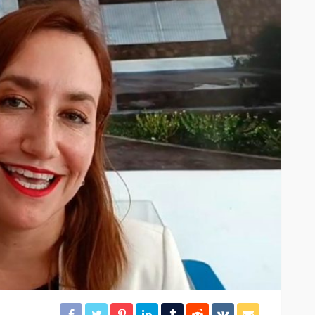
El tráfico aéreo en México se
lles en
reconfigura en la primera
mitad de 2026
37
29
Redacción
15 horas ago