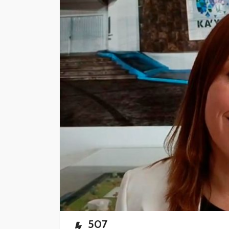
mantenimiento y
rehabilitación de ca
Cancún
Redacción
15 horas ago
507