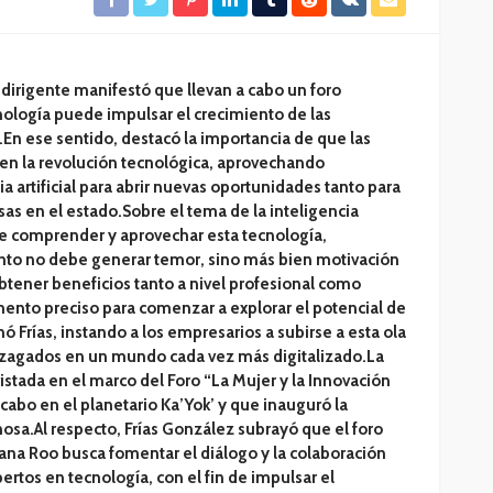
a dirigente manifestó que llevan a cabo un foro
nología puede impulsar el crecimiento de las
En ese sentido, destacó la importancia de que las
en la revolución tecnológica, aprovechando
a artificial para abrir nuevas oportunidades tanto para
 en el estado.Sobre el tema de la inteligencia
d de comprender y aprovechar esta tecnología,
to no debe generar temor, sino más bien motivación
btener beneficios tanto a nivel profesional como
nto preciso para comenzar a explorar el potencial de
onó Frías, instando a los empresarios a subirse a esta ola
ezagados en un mundo cada vez más digitalizado.La
istada en el marco del Foro “La Mujer y la Innovación
 cabo en el planetario Ka’Yok’ y que inauguró la
a.Al respecto, Frías González subrayó que el foro
na Roo busca fomentar el diálogo y la colaboración
rtos en tecnología, con el fin de impulsar el