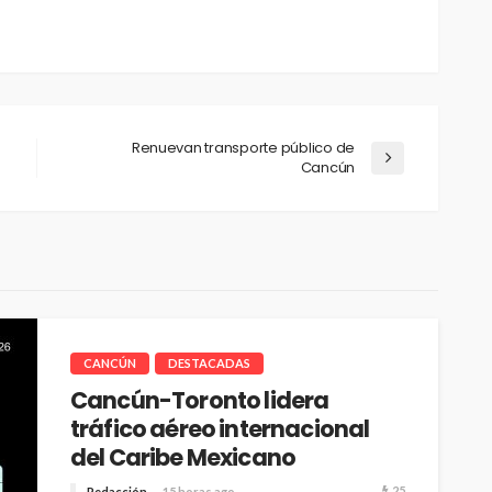
Renuevan transporte público de
Cancún
CANCÚN
DESTACADAS
Cancún-Toronto lidera
tráfico aéreo internacional
del Caribe Mexicano
25
Redacción
15 horas ago