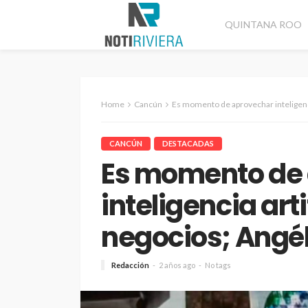
QUINTANA ROO
Home
Cancún
Es momento de aprovechar inteligencia 
CANCÚN
DESTACADAS
Es momento de
inteligencia arti
negocios; Angél
Redacción
2 años ago
No tags
CANCÚN
DESTACADAS
Refuerzan segurida