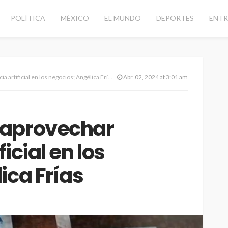
POLÍTICA
MÉXICO
EL MUNDO
DEPORTES
ENTR
artificial en los negocios; Angélica Frías
Abr. 02, 2024 at 3:01 am
 aprovechar
ficial en los
ica Frías
d vial con
CANCÚN
DESTACADAS