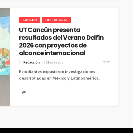
CANCÚN
DESTACADAS
UT Cancún presenta
resultados del Verano Delfín
2026 con proyectos de
alcance internacional
22
Redacción
15 horas ago
Estudiantes expusieron investigaciones
desarrolladas en México y Latinoamérica,
fortaleciendo su formación profesional
mediante la movilidad académica y la
colaboración científica....