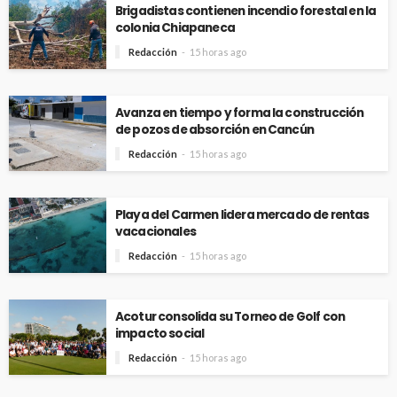
Brigadistas contienen incendio forestal en la
colonia Chiapaneca
Redacción
15 horas ago
Avanza en tiempo y forma la construcción
de pozos de absorción en Cancún
Redacción
15 horas ago
Playa del Carmen lidera mercado de rentas
vacacionales
Redacción
15 horas ago
Acotur consolida su Torneo de Golf con
impacto social
Redacción
15 horas ago