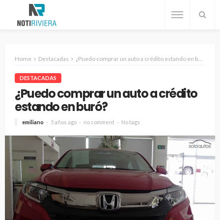
Home
Destacadas
¿Puedo comprar un auto a crédito estando en buró?
DESTACADAS
¿Puedo comprar un auto a crédito
estando en buró?
emiliano
5 años ago
no comment
No tags