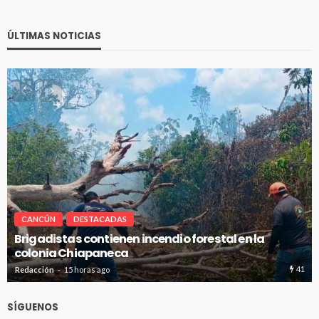
ÚLTIMAS NOTICIAS
CANCÚN
DESTACADAS
o forestal en la
Avanza en tiempo y forma la co
de absorción en Cancún
41
Redacción
15 horas ago
SÍGUENOS