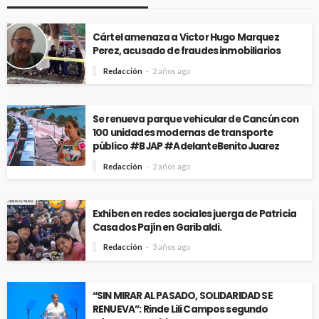
Cártel amenaza a Victor Hugo Marquez
Perez, acusado de fraudes inmobiliarios
Redacción
2 años ago
Se renueva parque vehicular de Cancún con
100 unidades modernas de transporte
público #BJAP #AdelanteBenitoJuarez
Redacción
2 años ago
Exhiben en redes sociales juerga de Patricia
Casados Pajín en Garibaldi.
Redacción
3 años ago
“SIN MIRAR AL PASADO, SOLIDARIDAD SE
RENUEVA”: Rinde Lili Campos segundo