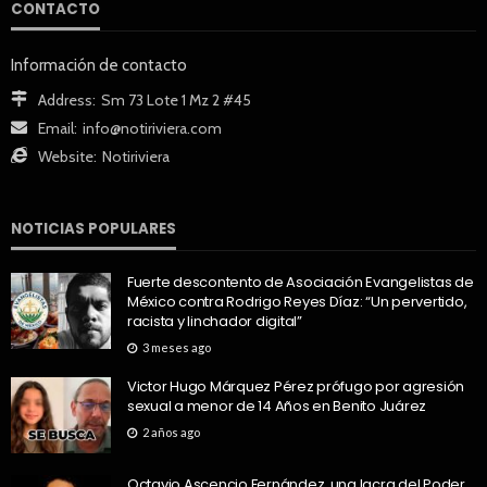
CONTACTO
Información de contacto
Address:
Sm 73 Lote 1 Mz 2 #45
Email:
info@notiriviera.com
Website:
Notiriviera
NOTICIAS POPULARES
Fuerte descontento de Asociación Evangelistas de
México contra Rodrigo Reyes Díaz: “Un pervertido,
racista y linchador digital”
3 meses ago
Victor Hugo Márquez Pérez prófugo por agresión
sexual a menor de 14 Años en Benito Juárez
2 años ago
Octavio Ascencio Fernández, una lacra del Poder