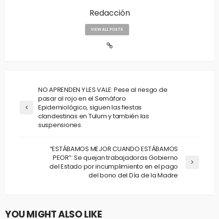
Redacción
VIEW ALL POSTS
NO APRENDEN Y LES VALE: Pese al riesgo de
pasar al rojo en el Semáforo
Epidemiológico, siguen las fiestas
clandestinas en Tulum y también las
suspensiones
“ESTÁBAMOS MEJOR CUANDO ESTÁBAMOS
PEOR”: Se quejan trabajadoras Gobierno
del Estado por incumplimiento en el pago
del bono del Día de la Madre
YOU MIGHT ALSO LIKE