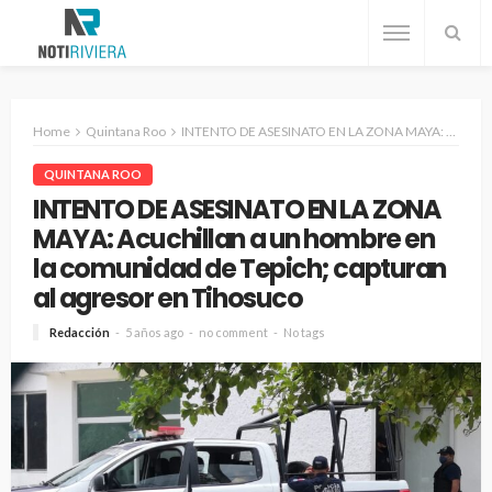
Home
Quintana Roo
INTENTO DE ASESINATO EN LA ZONA MAYA: Acuchillan a un hombre en la comunidad de Tepich; capturan al agresor en Tihosuco
QUINTANA ROO
INTENTO DE ASESINATO EN LA ZONA
MAYA: Acuchillan a un hombre en
la comunidad de Tepich; capturan
al agresor en Tihosuco
Redacción
5 años ago
no comment
No tags