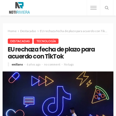
Home
Destacadas
EU rechaza fecha de plazo para acuerdo con TikTok
DESTACADAS
TECNOLOGÍA
EU rechaza fecha de plazo para
acuerdo con TikTok
emiliano
6 años ago
no comment
No tags