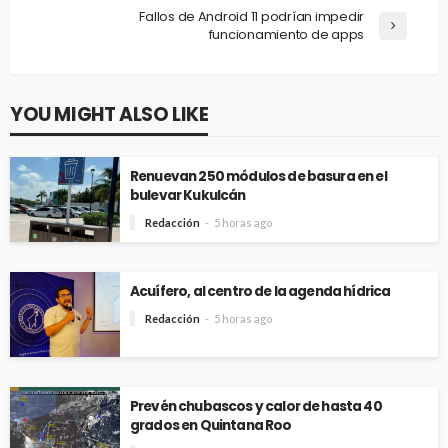
Fallos de Android 11 podrían impedir
funcionamiento de apps
YOU MIGHT ALSO LIKE
Renuevan 250 módulos de basura en el
bulevar Kukulcán
Redacción
5 horas ago
Acuífero, al centro de la agenda hídrica
Redacción
5 horas ago
Prevén chubascos y calor de hasta 40
grados en Quintana Roo