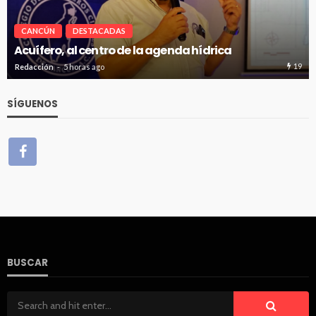
CANCÚN
DESTACADAS
Renuevan 250 módulos de basura en el bulevar
Kukulcán
19
Redacción
5 horas ago
SÍGUENOS
BUSCAR