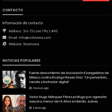
CONTACTO
Información de contacto
Address:
Sm 73 Lote 1 Mz 2 #45
Email:
info@notiriviera.com
Website:
Notiriviera
NOTICIAS POPULARES
Fuerte descontento de Asociación Evangelistas de
México contra Rodrigo Reyes Díaz: “Un pervertido,
racista y linchador digital”
3 meses ago
Victor Hugo Márquez Pérez prófugo por agresión
sexual a menor de 14 Años en Benito Juárez
2 años ago