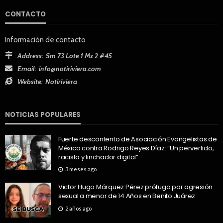
CONTACTO
Información de contacto
Address:
Sm 73 Lote 1 Mz 2 #45
Email:
info@notiriviera.com
Website:
Notiriviera
NOTICIAS POPULARES
Fuerte descontento de Asociación Evangelistas de
México contra Rodrigo Reyes Díaz: “Un pervertido,
racista y linchador digital”
3 meses ago
Victor Hugo Márquez Pérez prófugo por agresión
sexual a menor de 14 Años en Benito Juárez
2 años ago