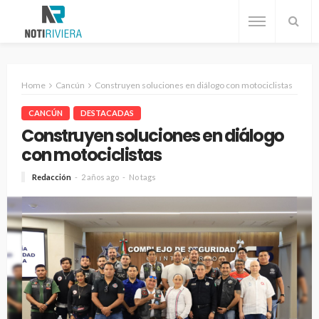
Home
Cancún
Construyen soluciones en diálogo con motociclistas
CANCÚN
DESTACADAS
Construyen soluciones en diálogo
con motociclistas
Redacción
2 años ago
No tags