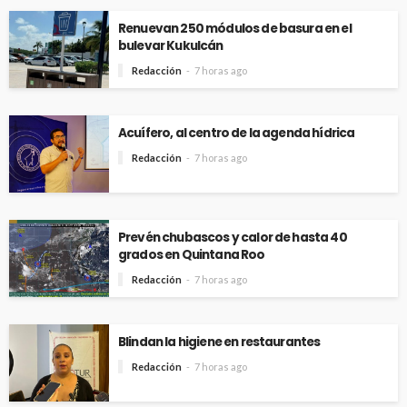
Renuevan 250 módulos de basura en el
bulevar Kukulcán
Redacción
7 horas ago
Acuífero, al centro de la agenda hídrica
Redacción
7 horas ago
Prevén chubascos y calor de hasta 40
grados en Quintana Roo
Redacción
7 horas ago
Blindan la higiene en restaurantes
Redacción
7 horas ago