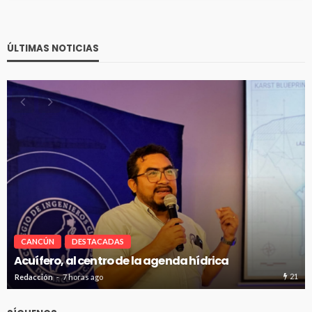
ÚLTIMAS NOTICIAS
CANCÚN
DESTACADAS
Renuevan 250 módulos de basura en el
rica
Kukulcán
21
Redacción
7 horas ago