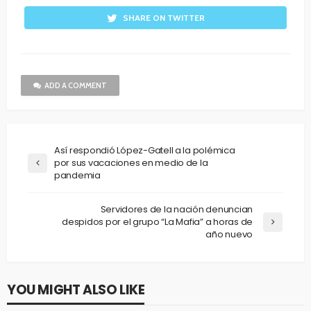
SHARE ON TWITTER
ADD A COMMENT
Así respondió López-Gatell a la polémica
por sus vacaciones en medio de la
pandemia
Servidores de la nación denuncian
despidos por el grupo “La Mafia” a horas de
año nuevo
YOU MIGHT ALSO LIKE