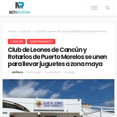
Home
Cancún
Club de Leones de Cancún y Rotarios de Puerto Morelos se unen para llevar juguetes a zona maya
CANCÚN
QUINTANA ROO
Club de Leones de Cancún y
Rotarios de Puerto Morelos se unen
para llevar juguetes a zona maya
emiliano
6 años ago
no comment
No tags