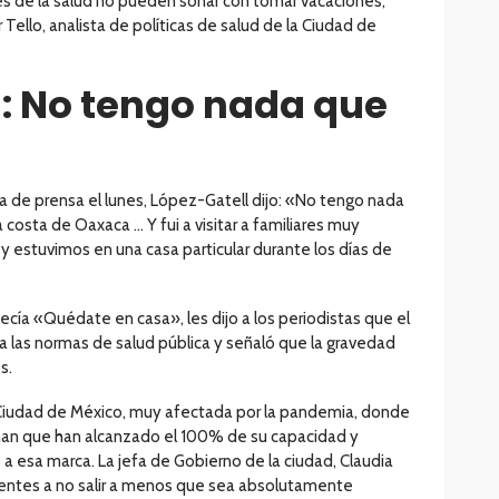
s de la salud no pueden soñar con tomar vacaciones,
 Tello, analista de políticas de salud de la Ciudad de
: No tengo nada que
a de prensa el lunes, López-Gatell dijo: «No tengo nada
a costa de Oaxaca … Y fui a visitar a familiares muy
 estuvimos en una casa particular durante los días de
ecía «Quédate en casa», les dijo a los periodistas que el
a las normas de salud pública y señaló que la gravedad
s.
a Ciudad de México, muy afectada por la pandemia, donde
rman que han alcanzado el 100% de su capacidad y
 esa marca. La jefa de Gobierno de la ciudad, Claudia
dentes a no salir a menos que sea absolutamente