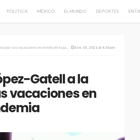
POLÍTICA
MÉXICO
EL MUNDO
DEPORTES
ENTR
 por sus vacaciones en medio de la pandemia
Ene. 05, 2021 at 4:36 pm
ópez-Gatell a la
us vacaciones en
ndemia
CANCÚN
DESTACADAS