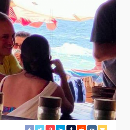
idera
Brigadistas contienen
incendio forestal en la
colonia Chiapaneca
21
36
Redacción
9 horas ago