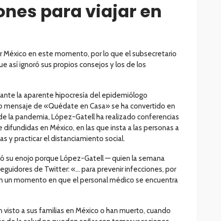
iones para viajar en
por México en este momento, por lo que el subsecretario
ue así ignoró sus propios consejos y los de los
ante la aparente hipocresía del epidemiólogo
yo mensaje de «Quédate en Casa» se ha convertido en
o de la pandemia, López-Gatell ha realizado conferencias
difundidas en México, en las que insta a las personas a
 y practicar el distanciamiento social.
esó su enojo porque López-Gatell — quien la semana
guidores de Twitter: «… para prevenir infecciones, por
 en un momento en que el personal médico se encuentra
visto a sus familias en México o han muerto, cuando