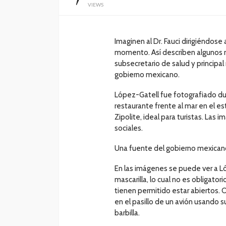
VIEWS
Imaginen al Dr. Fauci dirigiéndos
momento. Así describen algunos m
subsecretario de salud y principal 
gobierno mexicano.
López-Gatell fue fotografiado du
restaurante frente al mar en el 
Zipolite, ideal para turistas. Las
sociales.
Una fuente del gobierno mexicano
En las imágenes se puede ver a L
mascarilla, lo cual no es obligato
tienen permitido estar abiertos. 
en el pasillo de un avión usando su
barbilla.