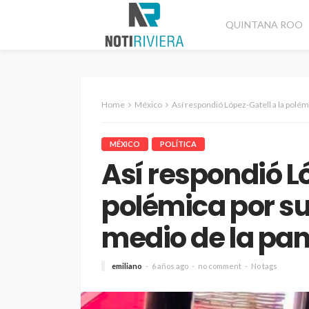
QUINTANA ROO
Home
México
Así respondió López-Gatell a la polémica
MÉXICO
POLÍTICA
Así respondió L
polémica por s
medio de la pa
emiliano
6 años ago
no comment
No tags
CANCÚN
DESTACADAS