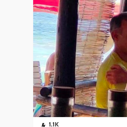
Playa del Carmen l
mercado de rentas
vacacionales
Redacción
9 horas ago
1.1K