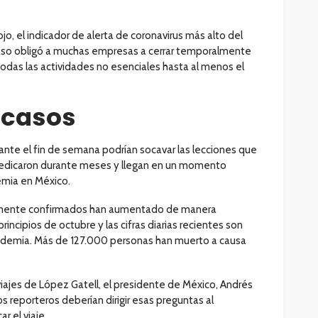
o, el indicador de alerta de coronavirus más alto del
Eso obligó a muchas empresas a cerrar temporalmente
odas las actividades no esenciales hasta al menos el
 casos
ante el fin de semana podrían socavar las lecciones que
predicaron durante meses y llegan en un momento
mia en México.
temente confirmados han aumentado de manera
incipios de octubre y las cifras diarias recientes son
andemia. Más de 127.000 personas han muerto a causa
iajes de López Gatell, el presidente de México, Andrés
s reporteros deberían dirigir esas preguntas al
ar el viaje.