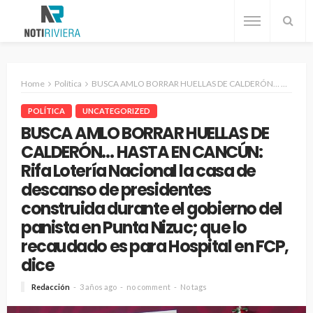
Home
Política
BUSCA AMLO BORRAR HUELLAS DE CALDERÓN… HASTA EN CANCÚN: Rifa Lotería Nacional la casa de descanso de presidentes construida durante el gobierno del panista en Punta Nizuc; que lo recaudado es para Hospital en FCP, dice
POLÍTICA
UNCATEGORIZED
BUSCA AMLO BORRAR HUELLAS DE
CALDERÓN… HASTA EN CANCÚN:
Rifa Lotería Nacional la casa de
descanso de presidentes
construida durante el gobierno del
panista en Punta Nizuc; que lo
recaudado es para Hospital en FCP,
dice
Redacción
3 años ago
no comment
No tags