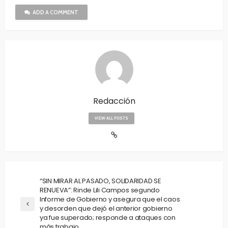
ADD A COMMENT
Redacción
VIEW ALL POSTS
“SIN MIRAR AL PASADO, SOLIDARIDAD SE
RENUEVA”: Rinde Lili Campos segundo
Informe de Gobierno y asegura que el caos
y desorden que dejó el anterior gobierno
ya fue superado; responde a ataques con
más trabajo