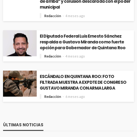
de arriba” y colusión descarada con el poder
municipal
Redacción
4 meses ago
El Diputado Federal Luis Ernesto Sánchez
respalda a Gustavo Miranda como fuerte
opción para Gobernador de Quintana Roo
Redacción
4 meses ago
ESCÁNDALO EN QUINTANA ROO: FOTO
FILTRADA MUESTRA A EXPDTE DE CONGRESO
GUSTAVO MIRANDA CON ARMA LARGA
Redacción
6 meses ago
ÚLTIMAS NOTICIAS