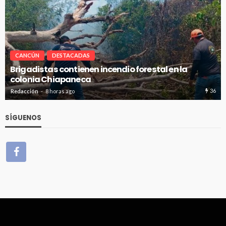
CANCÚN
DESTACADAS
Avanza en tiempo y forma la construcción de pozos
de absorción en Cancún
19
Redacción
8 horas ago
SÍGUENOS