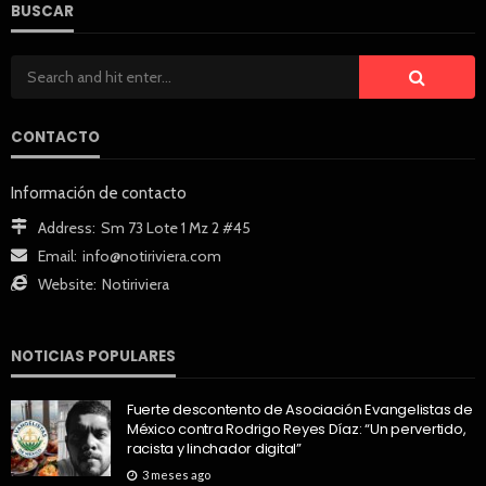
BUSCAR
CONTACTO
Información de contacto
Address:
Sm 73 Lote 1 Mz 2 #45
Email:
info@notiriviera.com
Website:
Notiriviera
NOTICIAS POPULARES
Fuerte descontento de Asociación Evangelistas de
México contra Rodrigo Reyes Díaz: “Un pervertido,
racista y linchador digital”
3 meses ago