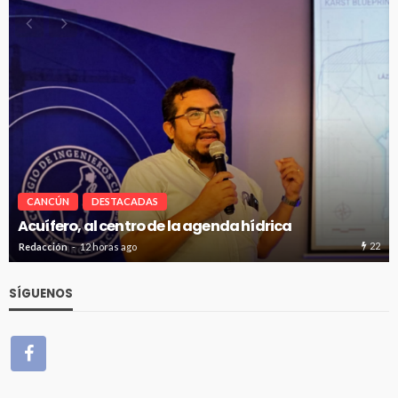
CANCÚN
DESTACADAS
Renuevan 250 módulos de basura en el bulevar
Kukulcán
22
Redacción
12 horas ago
SÍGUENOS