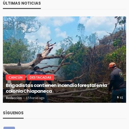
ÚLTIMAS NOTICIAS
CANCÚN
DESTACADAS
tal en la
Avanza en tiempo y forma la construc
de absorción en Cancún
41
Redacción
15 horas ago
SÍGUENOS