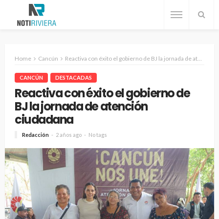
Home
Cancún
Reactiva con éxito el gobierno de BJ la jornada de atención ciudadana
CANCÚN
DESTACADAS
Reactiva con éxito el gobierno de
BJ la jornada de atención
ciudadana
Redacción
2 años ago
No tags