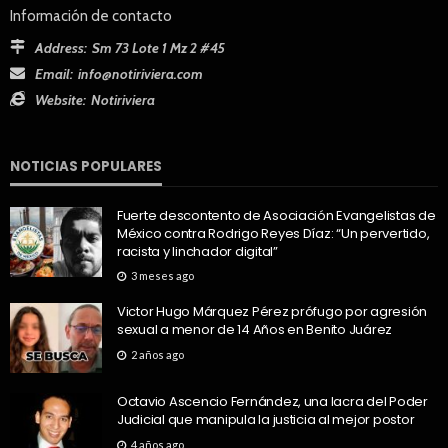
Información de contacto
Address:
Sm 73 Lote 1 Mz 2 #45
Email:
info@notiriviera.com
Website:
Notiriviera
NOTICIAS POPULARES
Fuerte descontento de Asociación Evangelistas de
México contra Rodrigo Reyes Díaz: “Un pervertido,
racista y linchador digital”
3 meses ago
Victor Hugo Márquez Pérez prófugo por agresión
sexual a menor de 14 Años en Benito Juárez
2 años ago
Octavio Ascencio Fernández, una lacra del Poder
Judicial que manipula la justicia al mejor postor
4 años ago