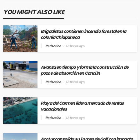
YOU MIGHT ALSO LIKE
Brigadistas contienen incendio forestal en la
colonia Chiapaneca
Redacción
18 horas ago
Avanza en tiempo y forma la construcción de
pozos de absorción en Cancún
Redacción
18 horas ago
Playa del Carmen lidera mercado de rentas
vacacionales
Redacción
18 horas ago
Acotur consolida su Torneo de Golf con impacto