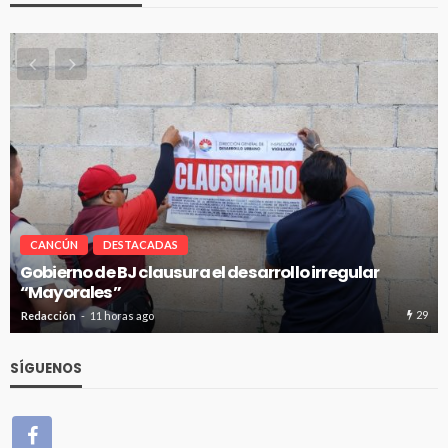
CANCÚN
DESTACADAS
Pablo Bustamante acompaña a familias afuera d
Hospital General de Cancún
29
Redacción
11 horas ago
SÍGUENOS