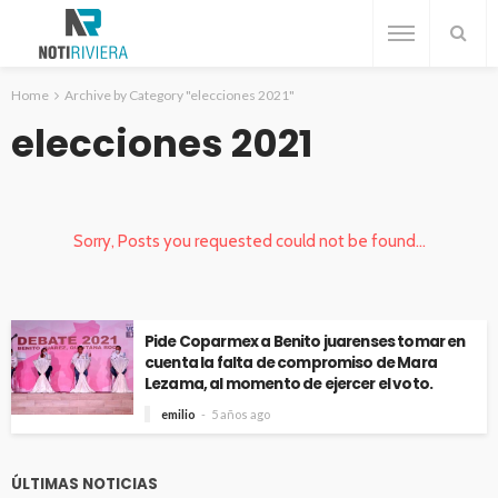
Home
Archive by Category "elecciones 2021"
elecciones 2021
Sorry, Posts you requested could not be found...
Pide Coparmex a Benito juarenses tomar en
cuenta la falta de compromiso de Mara
Lezama, al momento de ejercer el voto.
emilio
5 años ago
ÚLTIMAS NOTICIAS