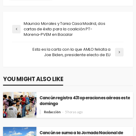
Mauricio Morales y Tania Casa Madrid, dos
cartas de éxito para la coalición PT-
Morena-PVEM en Bacalar
Esta es la carta con la que AMLO felicita a
Joe Biden, presidente electo de EU
YOU MIGHT ALSO LIKE
Cancún registra 431 operaciones aéreas este
domingo
Redacción
5 horas ago
Cancún se suma a la Jornada Nacional de