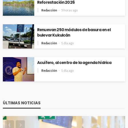
Reforestación 2026
Redacción
5 horas ago
Renuevan 250 módulos de basura en el
bulevar Kukulcán
Redacción
1 día ago
Acuífero, al centro de la agenda hídrica
Redacción
1 día ago
ÚLTIMAS NOTICIAS