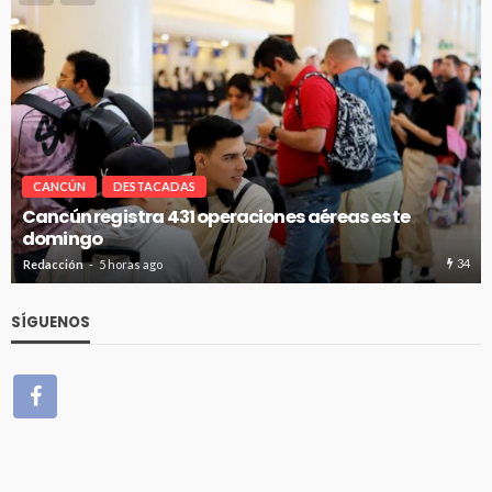
CANCÚN
DESTACADAS
reas este
Cancún se suma a la Jornada Naciona
Reforestación 2026
34
Redacción
5 horas ago
SÍGUENOS