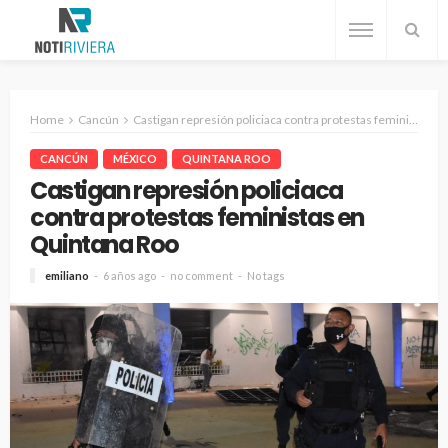
Home
Cancún
Castigan represión policiaca contra protestas feministas en Quintana Roo
CANCÚN
MÉXICO
QUINTANA ROO
Castigan represión policiaca
contra protestas feministas en
Quintana Roo
emiliano
6 años ago
no comment
No tags