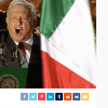
ación
Gobierno de BJ clausura el
desarrollo irregular
rámites
“Mayorales”
21
26
Redacción
4 horas ago