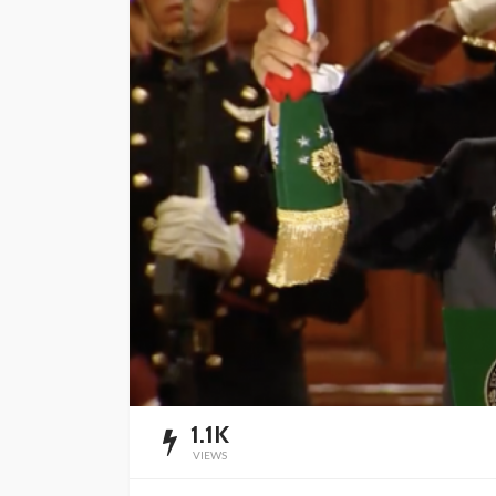
Impulsan simplific
administrativa y
digitalización de t
Redacción
4 horas ago
1.1K
VIEWS