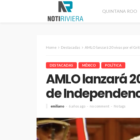
QUINTANA ROO
Home
Destacadas
AMLO lanzará 20 vivas por el Gri
DESTACADAS
MÉXICO
POLÍTICA
AMLO lanzará 20 
de Independen
emiliano
6 años ago
no comment
No tags
CANCÚN
DESTACADAS