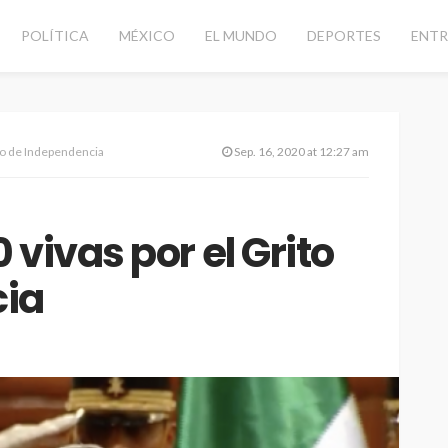
POLÍTICA
MÉXICO
EL MUNDO
DEPORTES
ENTR
to de Independencia
Sep. 16, 2020 at 12:27 am
vivas por el Grito
cia
CANCÚN
DESTACADAS