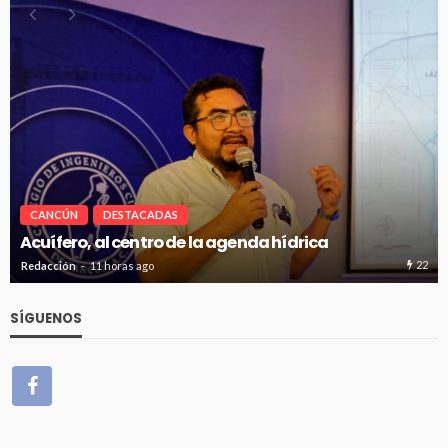
CANCÚN
DESTACADAS
Renuevan 250 módulos de basura en el bulevar
Kukulcán
36
Redacción
11 horas ago
SÍGUENOS