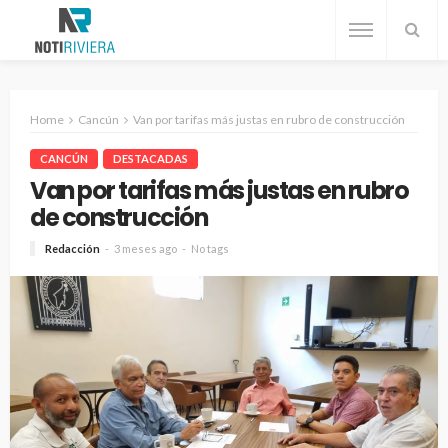
Home
Cancún
Van por tarifas más justas en rubro de construcción
CANCÚN
DESTACADAS
Van por tarifas más justas en rubro
de construcción
Redacción
3 meses ago
No tags