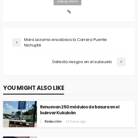
VIEW ALL POSTS
Mara Lezama encabeza la Carrera Puente
Nichupté
Detecta riesgos en el subsuelo
YOU MIGHT ALSO LIKE
Renuevan 250 módulos de basura en el
bulevar Kukulcán
Redacción
11 horas ago