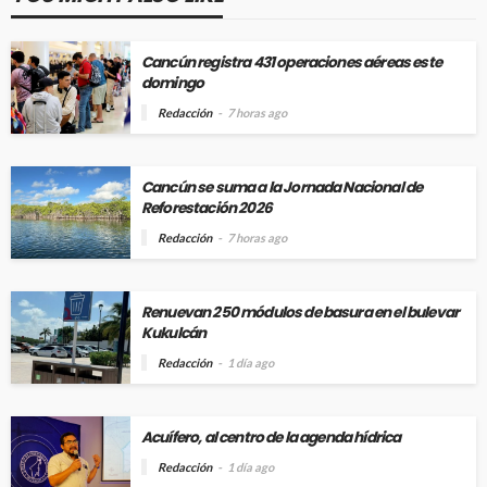
Cancún registra 431 operaciones aéreas este
domingo
Redacción
7 horas ago
Cancún se suma a la Jornada Nacional de
Reforestación 2026
Redacción
7 horas ago
Renuevan 250 módulos de basura en el bulevar
Kukulcán
Redacción
1 día ago
Acuífero, al centro de la agenda hídrica
Redacción
1 día ago