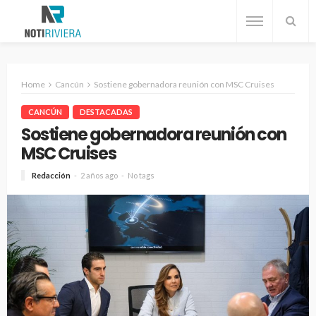
Home
Cancún
Sostiene gobernadora reunión con MSC Cruises
CANCÚN
DESTACADAS
Sostiene gobernadora reunión con
MSC Cruises
Redacción
2 años ago
No tags