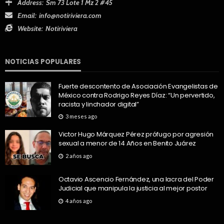
Address:
Sm 73 Lote 1 Mz 2 #45
Email:
info@notiriviera.com
Website:
Notiriviera
NOTICIAS POPULARES
Fuerte descontento de Asociación Evangelistas de
México contra Rodrigo Reyes Díaz: “Un pervertido,
racista y linchador digital”
3 meses ago
Victor Hugo Márquez Pérez prófugo por agresión
sexual a menor de 14 Años en Benito Juárez
2 años ago
Octavio Ascencio Fernández, una lacra del Poder
Judicial que manipula la justicia al mejor postor
4 años ago