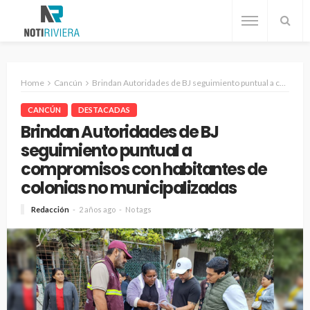
Home
Cancún
Brindan Autoridades de BJ seguimiento puntual a compromisos con habitantes de colonias no municipalizadas
CANCÚN
DESTACADAS
Brindan Autoridades de BJ
seguimiento puntual a
compromisos con habitantes de
colonias no municipalizadas
Redacción
2 años ago
No tags