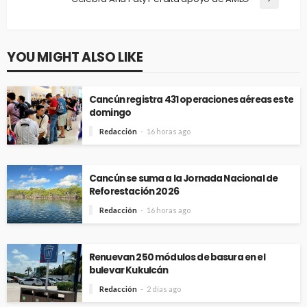
YOU MIGHT ALSO LIKE
Cancún registra 431 operaciones aéreas este
domingo
Redacción
16 horas ago
Cancún se suma a la Jornada Nacional de
Reforestación 2026
Redacción
16 horas ago
Renuevan 250 módulos de basura en el
bulevar Kukulcán
Redacción
2 días ago