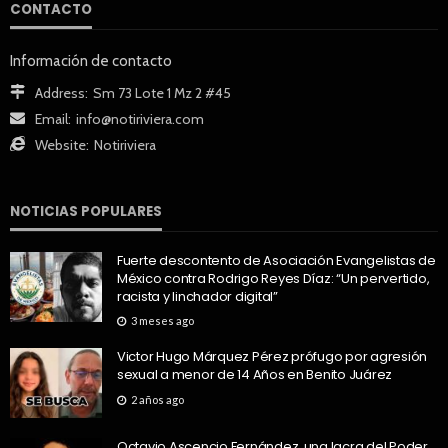
CONTACTO
Información de contacto
Address:
Sm 73 Lote 1 Mz 2 #45
Email:
info@notiriviera.com
Website:
Notiriviera
NOTICIAS POPULARES
Fuerte descontento de Asociación Evangelistas de
México contra Rodrigo Reyes Díaz: “Un pervertido,
racista y linchador digital”
3 meses ago
Victor Hugo Márquez Pérez prófugo por agresión
sexual a menor de 14 Años en Benito Juárez
2 años ago
Octavio Ascencio Fernández, una lacra del Poder