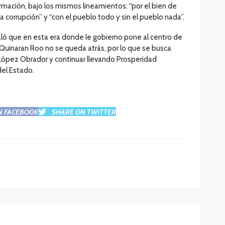
rmación, bajo los mismos lineamientos: “por el bien de
la corrupción” y “con el pueblo todo y sin el pueblo nada”.
ñaló que en esta era donde le gobierno pone al centro de
, Quinaran Roo no se queda atrás, por lo que se busca
 López Obrador y continuar llevando Prosperidad
del Estado.
N FACEBOOK
SHARE ON TWITTER