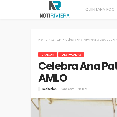
QUINTANA ROO
Home
Cancún
Celebra Ana Paty Peralta apoyo de 
CANCÚN
DESTACADAS
Celebra Ana Pat
AMLO
Redacción
2 años ago
No tags
CANCÚN
DESTACADAS