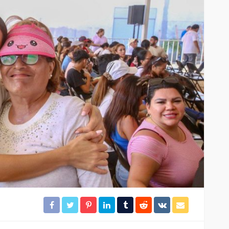
ncia
CANCÚN
DESTACADAS
ación y
Quintana Roo supera las 140
mil habitaciones de hotel
36
33
Redacción
22 horas ago