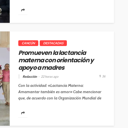
Center, un centro especializado que...
CANCÚN
DESTACADAS
Promueven la lactancia
materna con orientación y
apoyo a madres
36
Redacción
22 horas ago
Con la actividad: «Lactancia Materna:
Amamantar también es amor» Cabe mencionar
que, de acuerdo con la Organización Mundial de
la...