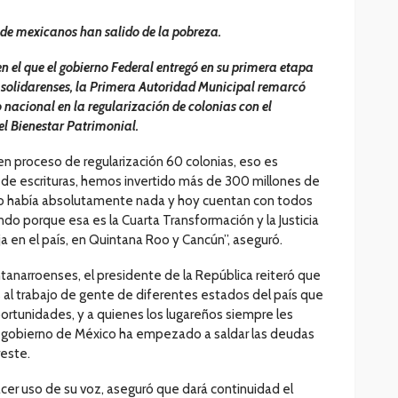
 de mexicanos han salido de la pobreza.
en el que el gobierno Federal entregó en su primera etapa
s solidarenses, la Primera Autoridad Municipal remarcó
nacional en la regularización de colonias con el
l Bienestar Patrimonial.
n proceso de regularización 60 colonias, eso es
 de escrituras, hemos invertido más de 300 millones de
o había absolutamente nada y hoy cuentan con todos
ndo porque esa es la Cuarta Transformación y la Justicia
a en el país, en Quintana Roo y Cancún”, aseguró.
tanarroenses, el presidente de la República reiteró que
s al trabajo de gente de diferentes estados del país que
ortunidades, y a quienes los lugareños siempre les
 el gobierno de México ha empezado a saldar las deudas
reste.
acer uso de su voz, aseguró que dará continuidad el