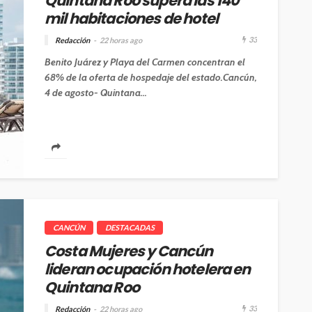
Quintana Roo supera las 140
mil habitaciones de hotel
33
Redacción
22 horas ago
Benito Juárez y Playa del Carmen concentran el
68% de la oferta de hospedaje del estado.Cancún,
4 de agosto- Quintana...
CANCÚN
DESTACADAS
Costa Mujeres y Cancún
lideran ocupación hotelera en
Quintana Roo
33
Redacción
22 horas ago