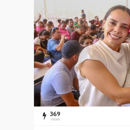
Promueven la lacta
materna con orient
apoyo a madres
Redacción
22 horas ago
369
VIEWS