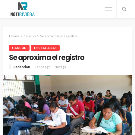
Home
Cancún
Se aproxima el registro
CANCÚN
DESTACADAS
Se aproxima el registro
Redacción
2 años ago
No tags