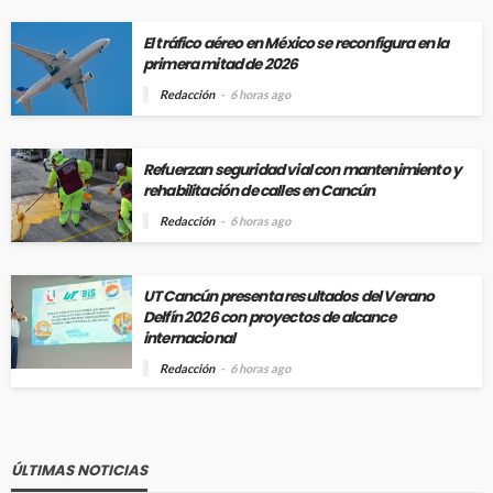
El tráfico aéreo en México se reconfigura en la
primera mitad de 2026
Redacción
6 horas ago
Refuerzan seguridad vial con mantenimiento y
rehabilitación de calles en Cancún
Redacción
6 horas ago
UT Cancún presenta resultados del Verano
Delfín 2026 con proyectos de alcance
internacional
Redacción
6 horas ago
ÚLTIMAS NOTICIAS