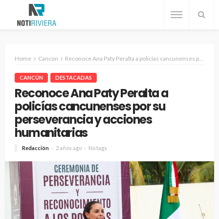
Home
Cancún
Reconoce Ana Paty Peralta a policías cancunenses por su perseverancia y acciones humanitarias
CANCÚN
DESTACADAS
Reconoce Ana Paty Peralta a
policías cancunenses por su
perseverancia y acciones
humanitarias
Redacción
2 años ago
No tags