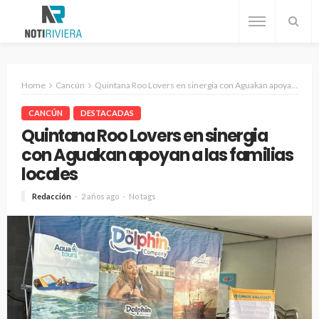
Home
Cancún
Quintana Roo Lovers en sinergia con Aguakan apoyan a las familias locales
CANCÚN
DESTACADAS
Quintana Roo Lovers en sinergia
con Aguakan apoyan a las familias
locales
Redacción
2 años ago
No tags