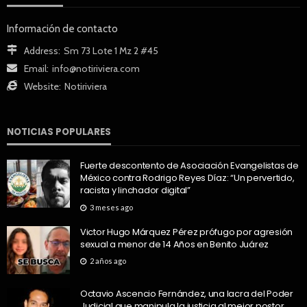
Información de contacto
Address:
Sm 73 Lote 1 Mz 2 #45
Email:
info@notiriviera.com
Website:
Notiriviera
NOTICIAS POPULARES
Fuerte descontento de Asociación Evangelistas de
México contra Rodrigo Reyes Díaz: “Un pervertido,
racista y linchador digital”
3 meses ago
Victor Hugo Márquez Pérez prófugo por agresión
sexual a menor de 14 Años en Benito Juárez
2 años ago
Octavio Ascencio Fernández, una lacra del Poder
Judicial que manipula la justicia al mejor postor