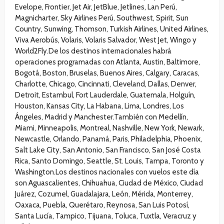
Evelope, Frontier, Jet Air, JetBlue, Jetlines, Lan Perú,
Magnicharter, Sky Airlines Perú, Southwest, Spirit, Sun
Country, Sunwing, Thomson, Turkish Airlines, United Airlines,
Viva Aerobús, Volaris, Volaris Salvador, West Jet, Wingo y
World2Fly.De los destinos internacionales habrá
operaciones programadas con Atlanta, Austin, Baltimore,
Bogotá, Boston, Bruselas, Buenos Aires, Calgary, Caracas,
Charlotte, Chicago, Cincinnati, Cleveland, Dallas, Denver,
Detroit, Estambul, Fort Lauderdale, Guatemala, Holguín,
Houston, Kansas City, La Habana, Lima, Londres, Los
Ángeles, Madrid y Manchester.También con Medellín,
Miami, Minneapolis, Montreal, Nashville, New York, Newark,
Newcastle, Orlando, Panamá, Paris, Philadelphia, Phoenix,
Salt Lake City, San Antonio, San Francisco, San José Costa
Rica, Santo Domingo, Seattle, St. Louis, Tampa, Toronto y
Washington.Los destinos nacionales con vuelos este día
son Aguascalientes, Chihuahua, Ciudad de México, Ciudad
Juárez, Cozumel, Guadalajara, León, Mérida, Monterrey,
Oaxaca, Puebla, Querétaro, Reynosa, San Luis Potosí,
Santa Lucía, Tampico, Tijuana, Toluca, Tuxtla, Veracruz y