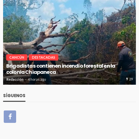
CANCÚN
DESTACADAS
Avanza en tiempo y forma la construcción de p
de absorción en Cancún
29
Redacción
4 horas ago
SÍGUENOS