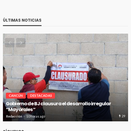
ÚLTIMAS NOTICIAS
CANCÚN
DESTACADAS
r
Pablo Bustamante acompaña a familias afuera
Hospital General de Cancún
29
Redacción
10 horas ago