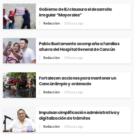
Gobierno de BJ clausura el desarrollo
irregular “Mayorales”
Redacción
10 horas ago
Pablo Bustamante acompaña a familias
afuera del Hospital General de Cancún
Redacción
10 horas ago
Fortalecen acciones para mantener un
Cancún limpio y ordenado
Redacción
10 horas ago
Impulsan simplificación administrativa y
digitalización de trámites
Redacción
10 horas ago