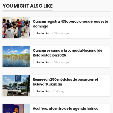
YOU MIGHT ALSO LIKE
Cancún registra 431 operaciones aéreas este
domingo
Redacción
3 horas ago
Cancún se suma a la Jornada Nacional de
Reforestación 2026
Redacción
3 horas ago
Renuevan 250 módulos de basura en el
bulevar Kukulcán
Redacción
1 día ago
Acuífero, al centro de la agenda hídrica