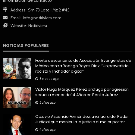
Información de contacto
Address:
Sm 73 Lote 1 Mz 2 #45
Email:
info@notiriviera.com
Website:
Notiriviera
NOTICIAS POPULARES
Fuerte descontento de Asociación Evangelistas de
México contra Rodrigo Reyes Díaz: “Un pervertido,
racista y linchador digital”
3 meses ago
Victor Hugo Márquez Pérez prófugo por agresión
sexual a menor de 14 Años en Benito Juárez
2 años ago
Octavio Ascencio Fernández, una lacra del Poder
Judicial que manipula la justicia al mejor postor
4 años ago