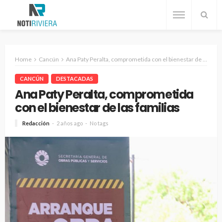
Home
Cancún
Ana Paty Peralta, comprometida con el bienestar de las familias
CANCÚN
DESTACADAS
Ana Paty Peralta, comprometida
con el bienestar de las familias
Redacción
2 años ago
No tags