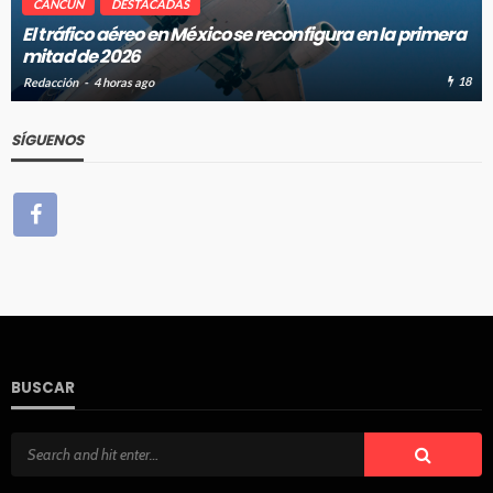
CANCÚN
DESTACADAS
El tráfico aéreo en México se reconfigura en la primera
mitad de 2026
18
Redacción
4 horas ago
SÍGUENOS
BUSCAR