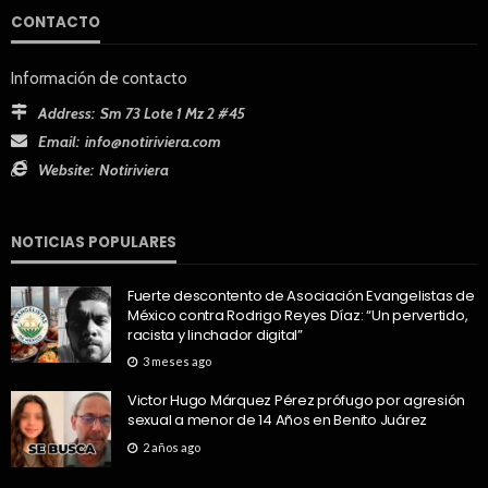
CONTACTO
Información de contacto
Address:
Sm 73 Lote 1 Mz 2 #45
Email:
info@notiriviera.com
Website:
Notiriviera
NOTICIAS POPULARES
Fuerte descontento de Asociación Evangelistas de
México contra Rodrigo Reyes Díaz: “Un pervertido,
racista y linchador digital”
3 meses ago
Victor Hugo Márquez Pérez prófugo por agresión
sexual a menor de 14 Años en Benito Juárez
2 años ago