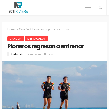
Home
Cancún
Pioneros regresan a entrenar
CANCÚN
DESTACADAS
Pioneros regresan a entrenar
Redacción
2 años ago
No tags