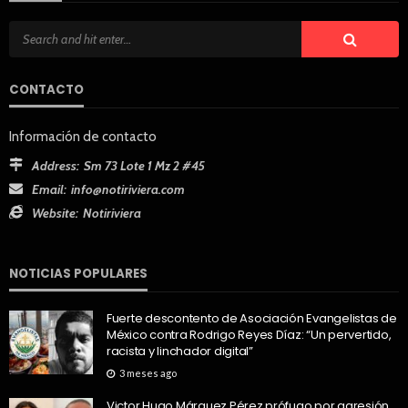
CONTACTO
Información de contacto
Address:
Sm 73 Lote 1 Mz 2 #45
Email:
info@notiriviera.com
Website:
Notiriviera
NOTICIAS POPULARES
Fuerte descontento de Asociación Evangelistas de
México contra Rodrigo Reyes Díaz: “Un pervertido,
racista y linchador digital”
3 meses ago
Victor Hugo Márquez Pérez prófugo por agresión