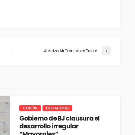
Aterriza Air Transat en Tulum
CANCÚN
DESTACADAS
Gobierno de BJ clausura el
desarrollo irregular
“Mayorales”