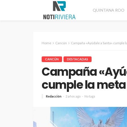
QUINTANA ROO
Home
Cancún
Campaña «Ayúdale a Santa» cumple l
CANCÚN
DESTACADAS
Campaña «Ayúd
cumple la meta
Redacción
2 años ago
No tags
CANCÚN
DESTACADAS