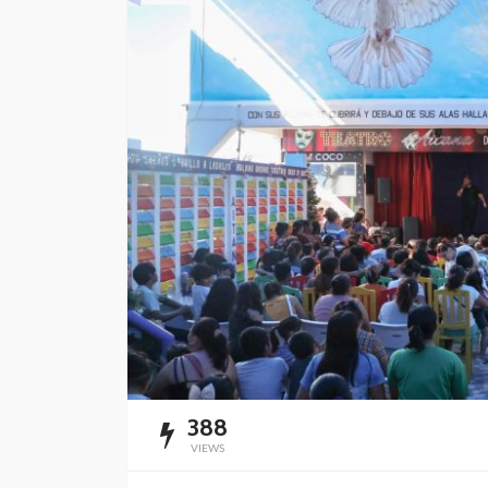
Impulsan simplific
administrativa y
digitalización de t
Redacción
4 horas ago
388
VIEWS