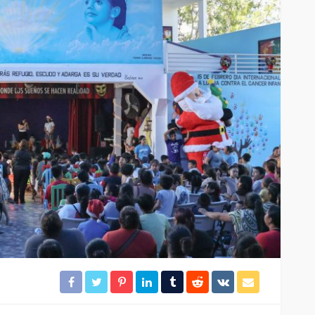
ación
Gobierno de BJ clausura el
desarrollo irregular
rámites
“Mayorales”
22
27
Redacción
4 horas ago