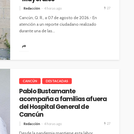
27
Redacción
4 horas ago
Cancún, Q. R., a 07 de agosto de 2026.- En
atención a un reporte ciudadano realizado
durante una de las...
CANCÚN
DESTACADAS
Pablo Bustamante
acompaña a familias afuera
del Hospital General de
Cancún
27
Redacción
4 horas ago
Desde la pandemia mantiene esta labor