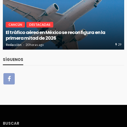
CANCÚN
DESTACADAS
gura en la
Cancún-Toronto lidera tráfico aéreo i
del Caribe Mexicano
29
Redacción
20 horas ago
SÍGUENOS
BUSCAR