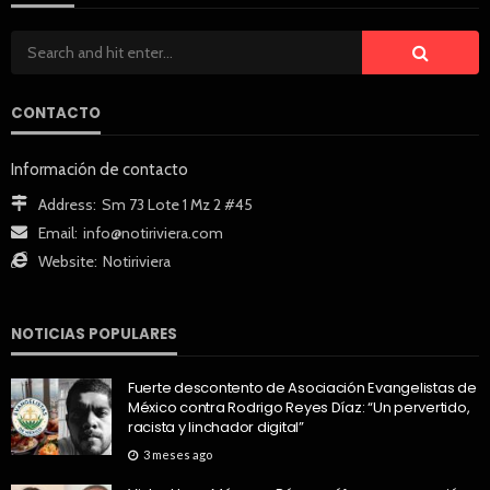
CONTACTO
Información de contacto
Address:
Sm 73 Lote 1 Mz 2 #45
Email:
info@notiriviera.com
Website:
Notiriviera
NOTICIAS POPULARES
Fuerte descontento de Asociación Evangelistas de
México contra Rodrigo Reyes Díaz: “Un pervertido,
racista y linchador digital”
3 meses ago