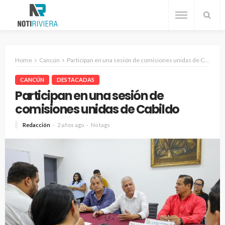
Home
Cancún
Participan en una sesión de comisiones unidas de Cabildo
CANCÚN
DESTACADAS
Participan en una sesión de
comisiones unidas de Cabildo
Redacción
2 años ago
No tags