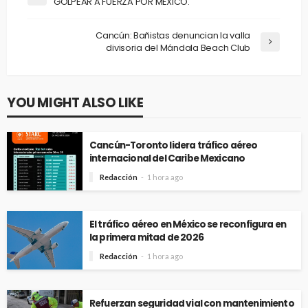
GOLPEAR A FUERZA POR MÉXICO.
Cancún: Bañistas denuncian la valla
divisoria del Mándala Beach Club
YOU MIGHT ALSO LIKE
Cancún-Toronto lidera tráfico aéreo
internacional del Caribe Mexicano
Redacción
1 hora ago
El tráfico aéreo en México se reconfigura en
la primera mitad de 2026
Redacción
1 hora ago
Refuerzan seguridad vial con mantenimiento