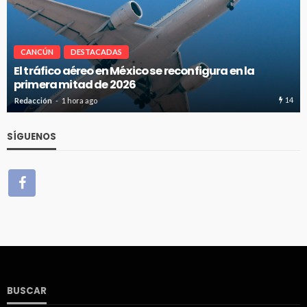
CANCÚN
DESTACADAS
Cancún-Toronto lidera tráfico aéreo internacio
del Caribe Mexicano
14
Redacción
1 hora ago
SÍGUENOS
BUSCAR