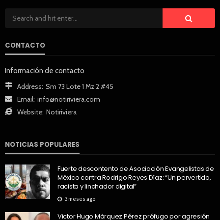
CONTACTO
Información de contacto
Address:
Sm 73 Lote 1 Mz 2 #45
Email:
info@notiriviera.com
Website:
Notiriviera
NOTICIAS POPULARES
Fuerte descontento de Asociación Evangelistas de
México contra Rodrigo Reyes Díaz: “Un pervertido,
racista y linchador digital”
3 meses ago
Victor Hugo Márquez Pérez prófugo por agresión