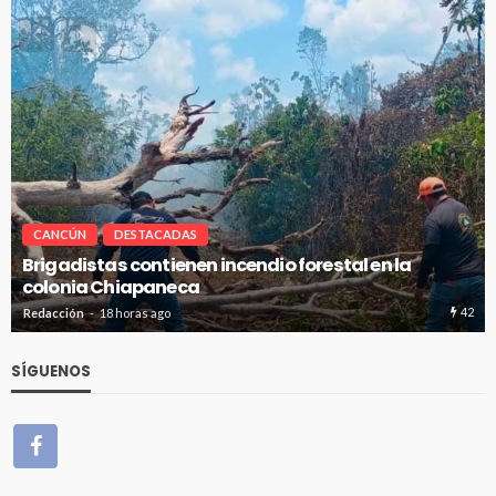
CANCÚN
DESTACADAS
Avanza en tiempo y forma la construcción de pozos
de absorción en Cancún
23
Redacción
18 horas ago
SÍGUENOS