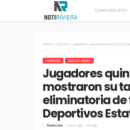
QUINTANA ROO
Home
Cancún
Jugadores quintanarroenses mostraron su talento en la e
CANCÚN
DESTACADAS
Jugadores quin
mostraron su ta
eliminatoria de 
Deportivos Esta
Redacción
2 años ago
No tags