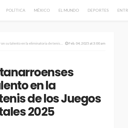
POLÍTICA
MÉXICO
EL MUNDO
DEPORTES
ENTR
liminatoria de tenis de los Juegos Deportivos Estatales 2025
Feb. 04, 2025 at 3:00 am
tanarroenses
lento en la
tenis de los Juegos
tales 2025