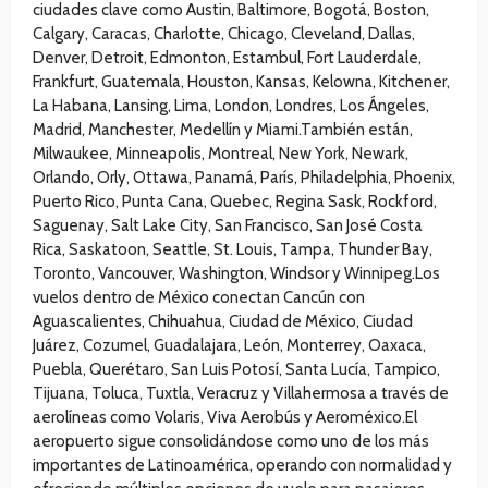
ciudades clave como Austin, Baltimore, Bogotá, Boston,
Calgary, Caracas, Charlotte, Chicago, Cleveland, Dallas,
Denver, Detroit, Edmonton, Estambul, Fort Lauderdale,
Frankfurt, Guatemala, Houston, Kansas, Kelowna, Kitchener,
La Habana, Lansing, Lima, London, Londres, Los Ángeles,
Madrid, Manchester, Medellín y Miami.También están,
Milwaukee, Minneapolis, Montreal, New York, Newark,
Orlando, Orly, Ottawa, Panamá, París, Philadelphia, Phoenix,
Puerto Rico, Punta Cana, Quebec, Regina Sask, Rockford,
Saguenay, Salt Lake City, San Francisco, San José Costa
Rica, Saskatoon, Seattle, St. Louis, Tampa, Thunder Bay,
Toronto, Vancouver, Washington, Windsor y Winnipeg.Los
vuelos dentro de México conectan Cancún con
Aguascalientes, Chihuahua, Ciudad de México, Ciudad
Juárez, Cozumel, Guadalajara, León, Monterrey, Oaxaca,
Puebla, Querétaro, San Luis Potosí, Santa Lucía, Tampico,
Tijuana, Toluca, Tuxtla, Veracruz y Villahermosa a través de
aerolíneas como Volaris, Viva Aerobús y Aeroméxico.El
aeropuerto sigue consolidándose como uno de los más
importantes de Latinoamérica, operando con normalidad y