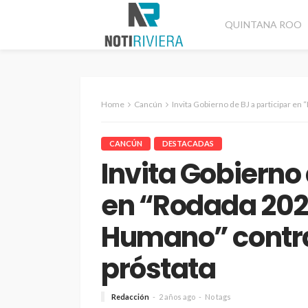
QUINTANA ROO
Home
Cancún
Invita Gobierno de BJ a participar en “Rodada 2
CANCÚN
DESTACADAS
Invita Gobierno 
en “Rodada 202
Humano” contra
próstata
Redacción
2 años ago
No tags