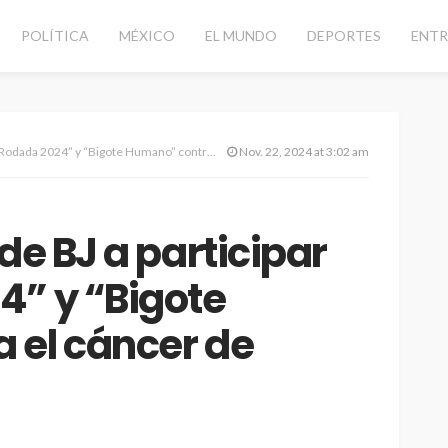
POLÍTICA
MÉXICO
EL MUNDO
DEPORTES
ENTR
024” y “Bigote Humano” contra el cáncer de próstata
Nov. 22, 2024 at 3:02 am
de BJ a participar
4” y “Bigote
 el cáncer de