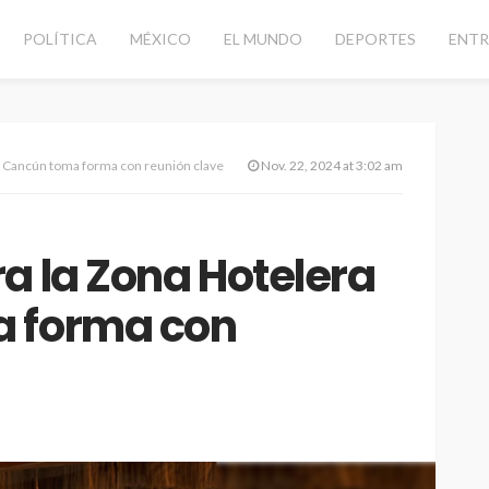
POLÍTICA
MÉXICO
EL MUNDO
DEPORTES
ENTR
e Cancún toma forma con reunión clave
Nov. 22, 2024 at 3:02 am
a la Zona Hotelera
a forma con