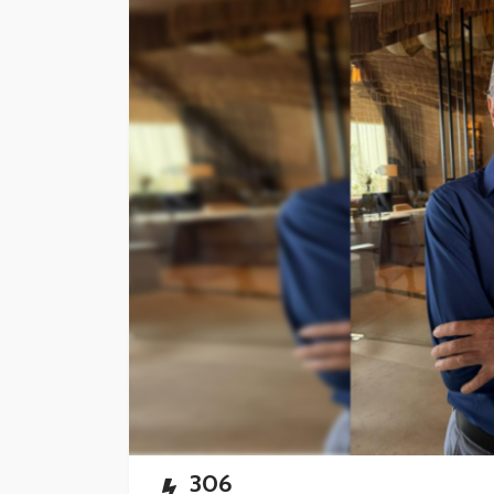
CANCÚN
DESTACADAS
Blindan la higiene 
restaurantes
Redacción
11 horas ago
306