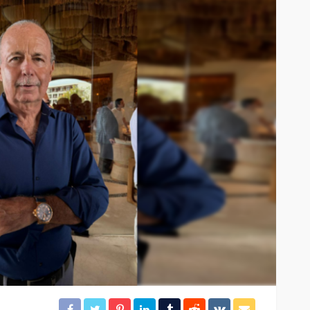
CANCÚN
DESTACADAS
en
Acuífero, al centro de la
agenda hídrica
19
22
Redacción
11 horas ago