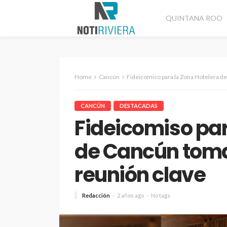
QUINTANA ROO
Home
Cancún
Fideicomiso para la Zona Hotelera d
CANCÚN
DESTACADAS
Fideicomiso par
de Cancún tom
reunión clave
Redacción
2 años ago
No tags