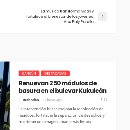
La música transforma vidas y
fortalece el bienestar de los jóvenes:
Ana Paty Peralta
CANCÚN
DESTACADAS
Renuevan 250 módulos de
basura en el bulevar Kukulcán
36
Redacción
11 horas ago
La intervención busca mejorar la recolección de
residuos, fortalecer la separación de desechos y
mantener una imagen urbana más limpia...