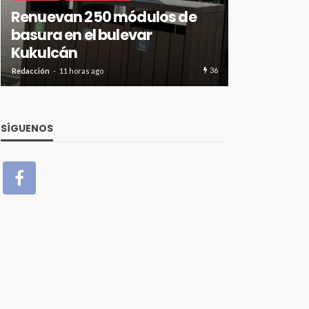
Renuevan 250 módulos de
Prevén ch
basura en el bulevar
hasta 40 
Kukulcán
Roo
36
Redacción
11 horas ago
Redacción
11 hor
SÍGUENOS