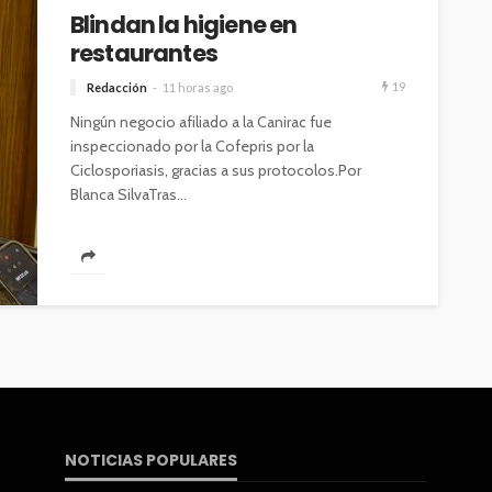
Blindan la higiene en
restaurantes
19
Redacción
11 horas ago
Ningún negocio afiliado a la Canirac fue
inspeccionado por la Cofepris por la
Ciclosporiasis, gracias a sus protocolos.Por
Blanca SilvaTras...
NOTICIAS POPULARES