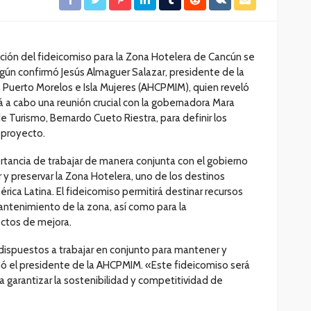
ción del fideicomiso para la Zona Hotelera de Cancún se
gún confirmó Jesús Almaguer Salazar, presidente de la
 Puerto Morelos e Isla Mujeres (AHCPMIM), quien reveló
á a cabo una reunión crucial con la gobernadora Mara
e Turismo, Bernardo Cueto Riestra, para definir los
 proyecto.
rtancia de trabajar de manera conjunta con el gobierno
 y preservar la Zona Hotelera, uno de los destinos
ica Latina. El fideicomiso permitirá destinar recursos
antenimiento de la zona, así como para la
ctos de mejora.
spuestos a trabajar en conjunto para mantener y
mó el presidente de la AHCPMIM. «Este fideicomiso será
garantizar la sostenibilidad y competitividad de