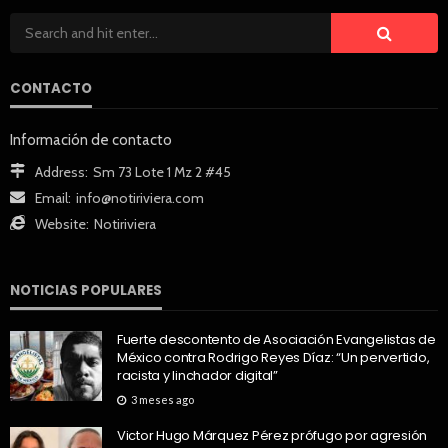
CONTACTO
Información de contacto
Address:
Sm 73 Lote 1 Mz 2 #45
Email:
info@notiriviera.com
Website:
Notiriviera
NOTICIAS POPULARES
Fuerte descontento de Asociación Evangelistas de
México contra Rodrigo Reyes Díaz: “Un pervertido,
racista y linchador digital”
3 meses ago
Victor Hugo Márquez Pérez prófugo por agresión