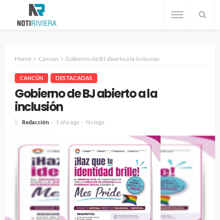
Home
Cancún
Gobierno de BJ abierto a la inclusión
CANCÚN
DESTACADAS
Gobierno de BJ abierto a la
inclusión
Redacción
1 año ago
No tags