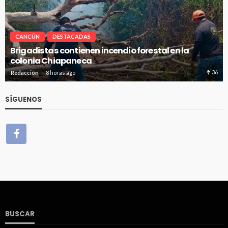
CANCÚN
DESTACADAS
n la
Avanza en tiempo y forma la construcción 
de absorción en Cancún
36
Redacción
8 horas ago
SÍGUENOS
BUSCAR