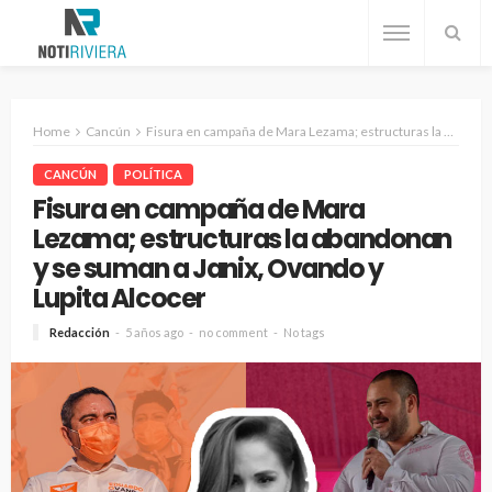
Home
Cancún
Fisura en campaña de Mara Lezama; estructuras la abandonan y se suman a Janix, Ovando y Lupita Alcocer
CANCÚN
POLÍTICA
Fisura en campaña de Mara
Lezama; estructuras la abandonan
y se suman a Janix, Ovando y
Lupita Alcocer
Redacción
5 años ago
no comment
No tags