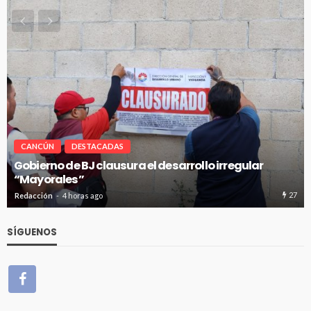
CANCÚN
DESTACADAS
gular
Pablo Bustamante acompaña a familias af
Hospital General de Cancún
27
Redacción
4 horas ago
SÍGUENOS